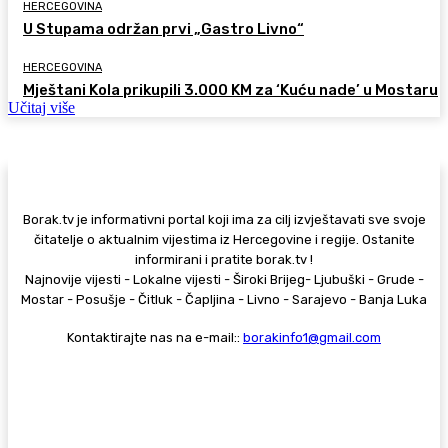
HERCEGOVINA
U Stupama održan prvi „Gastro Livno“
HERCEGOVINA
Mještani Kola prikupili 3.000 KM za ‘Kuću nade’ u Mostaru
Učitaj više
Borak.tv je informativni portal koji ima za cilj izvještavati sve svoje
čitatelje o aktualnim vijestima iz Hercegovine i regije. Ostanite
informirani i pratite borak.tv !
Najnovije vijesti - Lokalne vijesti - Široki Brijeg- Ljubuški - Grude -
Mostar - Posušje - Čitluk - Čapljina - Livno - Sarajevo - Banja Luka
Kontaktirajte nas na e-mail::
borakinfo1@gmail.com
© Copyright - Borak.tv