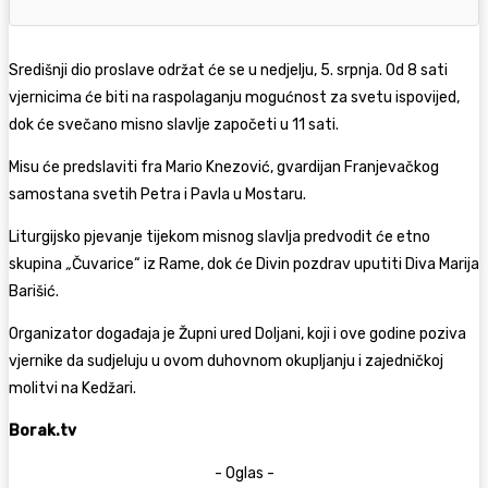
Središnji dio proslave održat će se u nedjelju, 5. srpnja. Od 8 sati
vjernicima će biti na raspolaganju mogućnost za svetu ispovijed,
dok će svečano misno slavlje započeti u 11 sati.
Misu će predslaviti fra Mario Knezović, gvardijan Franjevačkog
samostana svetih Petra i Pavla u Mostaru.
Liturgijsko pjevanje tijekom misnog slavlja predvodit će etno
skupina
„
Čuvarice“ iz Rame, dok će Divin pozdrav uputiti Diva Marija
Barišić.
Organizator događaja je Župni ured Doljani, koji i ove godine poziva
vjernike da sudjeluju u ovom duhovnom okupljanju i zajedničkoj
molitvi na Kedžari.
Borak.tv
- Oglas -