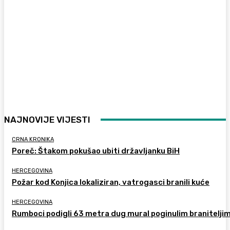
NAJNOVIJE VIJESTI
CRNA KRONIKA
Poreč: Štakom pokušao ubiti državljanku BiH
HERCEGOVINA
Požar kod Konjica lokaliziran, vatrogasci branili kuće
HERCEGOVINA
Rumboci podigli 63 metra dug mural poginulim branitelji