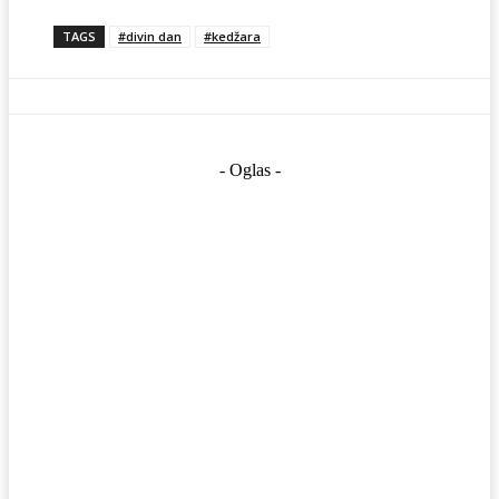
TAGS
#divin dan
#kedžara
- Oglas -