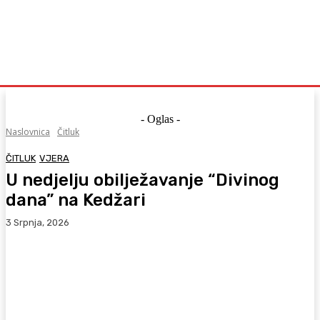
- Oglas -
Naslovnica
Čitluk
ČITLUK
VJERA
U nedjelju obilježavanje “Divinog
dana” na Kedžari
3 Srpnja, 2026
Facebook
WhatsApp
Viber
X