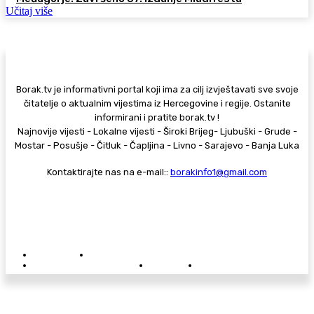
Učitaj više
Borak.tv je informativni portal koji ima za cilj izvještavati sve svoje
čitatelje o aktualnim vijestima iz Hercegovine i regije. Ostanite
informirani i pratite borak.tv !
Najnovije vijesti - Lokalne vijesti - Široki Brijeg- Ljubuški - Grude -
Mostar - Posušje - Čitluk - Čapljina - Livno - Sarajevo - Banja Luka
Kontaktirajte nas na e-mail::
borakinfo1@gmail.com
© Copyright - Borak.tv
Privatnost
Pravila anonimnog komentiranja
Oglašavanje na Borak.tv
Donacije
Kontakt