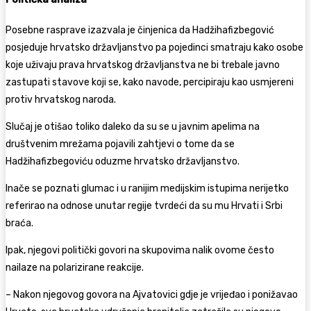
Posebne rasprave izazvala je činjenica da Hadžihafizbegović
posjeduje hrvatsko državljanstvo pa pojedinci smatraju kako osobe
koje uživaju prava hrvatskog državljanstva ne bi trebale javno
zastupati stavove koji se, kako navode, percipiraju kao usmjereni
protiv hrvatskog naroda.
Slučaj je otišao toliko daleko da su se u javnim apelima na
društvenim mrežama pojavili zahtjevi o tome da se
Hadžihafizbegoviću oduzme hrvatsko državljanstvo.
Inače se poznati glumac i u ranijim medijskim istupima nerijetko
referirao na odnose unutar regije tvrdeći da su mu Hrvati i Srbi
braća.
Ipak, njegovi politički govori na skupovima nalik ovome često
nailaze na polarizirane reakcije.
– Nakon njegovog govora na Ajvatovici gdje je vrijeđao i ponižavao