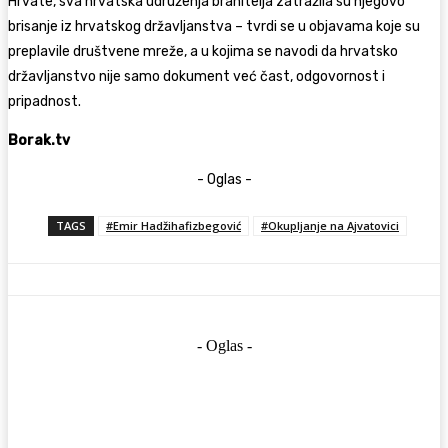
Hrvate, sva hrvatska udruženja branitelja zatražila su njegovo
brisanje iz hrvatskog državljanstva – tvrdi se u objavama koje su
preplavile društvene mreže, a u kojima se navodi da hrvatsko
državljanstvo nije samo dokument već čast, odgovornost i
pripadnost.
Borak.tv
- Oglas -
TAGS
#Emir Hadžihafizbegović
#Okupljanje na Ajvatovici
- Oglas -