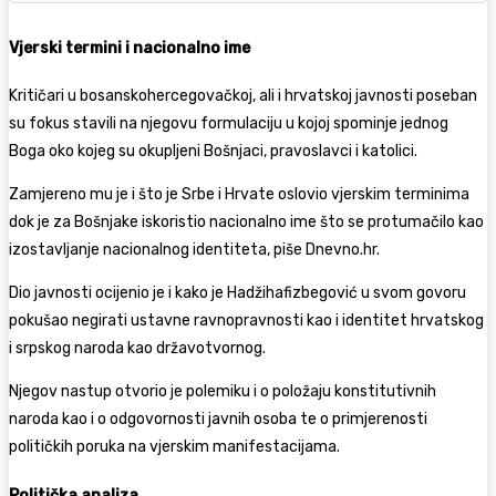
Vjerski termini i nacionalno ime
Kritičari u bosanskohercegovačkoj, ali i hrvatskoj javnosti poseban
su fokus stavili na njegovu formulaciju u kojoj spominje jednog
Boga oko kojeg su okupljeni Bošnjaci, pravoslavci i katolici.
Zamjereno mu je i što je Srbe i Hrvate oslovio vjerskim terminima
dok je za Bošnjake iskoristio nacionalno ime što se protumačilo kao
izostavljanje nacionalnog identiteta, piše Dnevno.hr.
Dio javnosti ocijenio je i kako je Hadžihafizbegović u svom govoru
pokušao negirati ustavne ravnopravnosti kao i identitet hrvatskog
i srpskog naroda kao državotvornog.
Njegov nastup otvorio je polemiku i o položaju konstitutivnih
naroda kao i o odgovornosti javnih osoba te o primjerenosti
političkih poruka na vjerskim manifestacijama.
Politička analiza