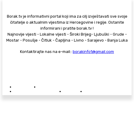
Borak.tv je informativni portal koji ima za cilj izvještavati sve svoje
čitatelje o aktualnim vijestima iz Hercegovine i regije. Ostanite
informirani i pratite borak.tv !
Najnovije vijesti - Lokalne vijesti - Široki Brijeg- Ljubuški - Grude -
Mostar - Posušje - Čitluk - Čapljina - Livno - Sarajevo - Banja Luka
Kontaktirajte nas na e-mail::
borakinfo1@gmail.com
© Copyright - Borak.tv
Privatnost
Pravila anonimnog komentiranja
Oglašavanje na Borak.tv
Donacije
Kontakt