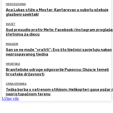
HERCEGOVINA
Aca Lukas stiže u Mostar: Kantarevac u subotu očekuje
glazbeni spektakl
SVIJET
Sud presudio protiv Mete: Facebook i Instagram proglaše
štetnima za djecu
MAGAZIN
San se ne može “vratiti”: Evo što liječnici savjetuju nakon
neprospavanog tjedna
HRVATSKA
Braniteljske udruge odgovorile Pupovcu: Oluja je temelj
hrvatske državnosti
CRNA KRONIKA
Teška borba s vatrenom stihijom: Helikopteri gase požar 
nepristupačnom terenu
Učitaj više