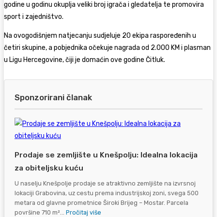
godine u godinu okuplja veliki broj igrača i gledatelja te promovira
sport i zajedništvo.
Na ovogodišnjem natjecanju sudjeluje 20 ekipa raspoređenih u
četiri skupine, a pobjednika očekuje nagrada od 2.000 KM i plasman
u Ligu Hercegovine, čiji je domaćin ove godine Čitluk.
Sponzorirani članak
Prodaje se zemljište u Knešpolju: Idealna lokacija
za obiteljsku kuću
U naselju Knešpolje prodaje se atraktivno zemljište na izvrsnoj
lokaciji Grabovina, uz cestu prema industrijskoj zoni, svega 500
metara od glavne prometnice Široki Brijeg – Mostar. Parcela
površine 710 m²...
Pročitaj više