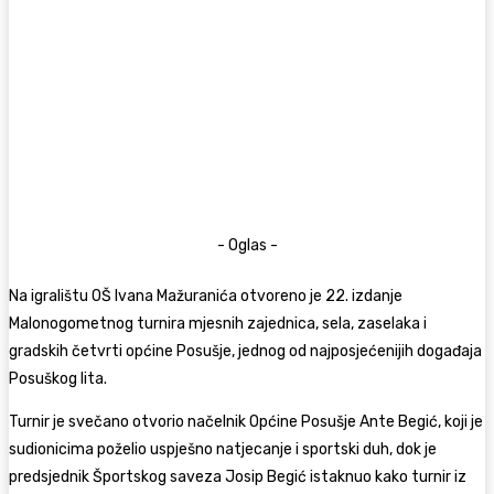
- Oglas -
Na igralištu OŠ Ivana Mažuranića otvoreno je 22. izdanje
Malonogometnog turnira mjesnih zajednica, sela, zaselaka i
gradskih četvrti općine Posušje, jednog od najposjećenijih događaja
Posuškog lita.
Turnir je svečano otvorio načelnik Općine Posušje Ante Begić, koji je
sudionicima poželio uspješno natjecanje i sportski duh, dok je
predsjednik Športskog saveza Josip Begić istaknuo kako turnir iz