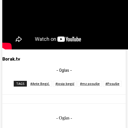
Borak.tv
- Oglas -
TAGS
#Ante Begić.
#josip begić
#mz posušje
#Posušje
- Oglas -