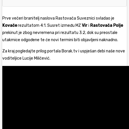
Prve večeri branitelj naslova Rastovača Suveznici svladao je
Kovače
rezultatom 4:1. Susret između MZ
Vir
i
Rastovača Polje
prekinut je zbog nevremena pri rezultatu 3:2, dok su preostale
utakmice odgođene te će novi termini biti objavljeni naknadno.
Za kraj pogledajte prilog portala Borak.tv i uspješan debi naše nove
voditeljice Lucije Miličević.