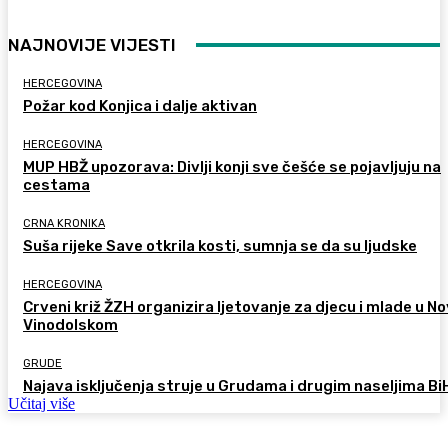
NAJNOVIJE VIJESTI
HERCEGOVINA
Požar kod Konjica i dalje aktivan
HERCEGOVINA
MUP HBŽ upozorava: Divlji konji sve češće se pojavljuju na
cestama
CRNA KRONIKA
Suša rijeke Save otkrila kosti, sumnja se da su ljudske
HERCEGOVINA
Crveni križ ŽZH organizira ljetovanje za djecu i mlade u 
Vinodolskom
GRUDE
Najava isključenja struje u Grudama i drugim naseljima Bi
Učitaj više