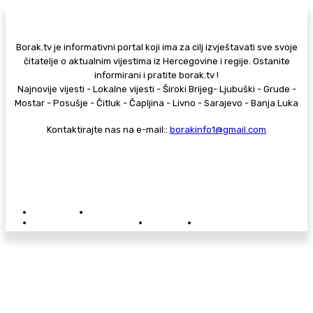
Borak.tv je informativni portal koji ima za cilj izvještavati sve svoje
čitatelje o aktualnim vijestima iz Hercegovine i regije. Ostanite
informirani i pratite borak.tv !
Najnovije vijesti - Lokalne vijesti - Široki Brijeg- Ljubuški - Grude -
Mostar - Posušje - Čitluk - Čapljina - Livno - Sarajevo - Banja Luka
Kontaktirajte nas na e-mail::
borakinfo1@gmail.com
© Copyright - Borak.tv
Privatnost
Pravila anonimnog komentiranja
Oglašavanje na Borak.tv
Donacije
Kontakt