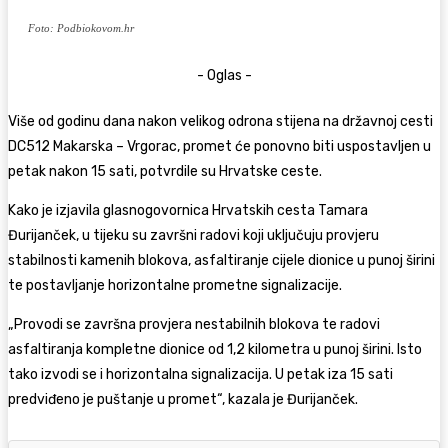
Foto: Podbiokovom.hr
- Oglas -
Više od godinu dana nakon velikog odrona stijena na državnoj cesti
DC512 Makarska – Vrgorac, promet će ponovno biti uspostavljen u
petak nakon 15 sati, potvrdile su Hrvatske ceste.
Kako je izjavila glasnogovornica Hrvatskih cesta Tamara
Đurijanček, u tijeku su završni radovi koji uključuju provjeru
stabilnosti kamenih blokova, asfaltiranje cijele dionice u punoj širini
te postavljanje horizontalne prometne signalizacije.
„Provodi se završna provjera nestabilnih blokova te radovi
asfaltiranja kompletne dionice od 1,2 kilometra u punoj širini. Isto
tako izvodi se i horizontalna signalizacija. U petak iza 15 sati
predviđeno je puštanje u promet“, kazala je Đurijanček.