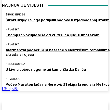
NAJNOVIJE VIJESTI
ŠIROKI BRIJEG
Široki Brijeg i Sloga podijelili bodove u izjednačenoj utakm
HRVATSKA
Thompson okupio više od 20 tisuća ljudi u Imotskom
HRVATSKA
Alarmantni podaci: 384 nesreće s električnim romobilima
stradala i djeca
HERCEGOVINA
U Livnu počeo nogometni kamp Zlatka Dalića
HRVATSKA
Počeo Maraton lađa na Neretvi: 31 ekipa krenula iz Metkov
Učitaj više