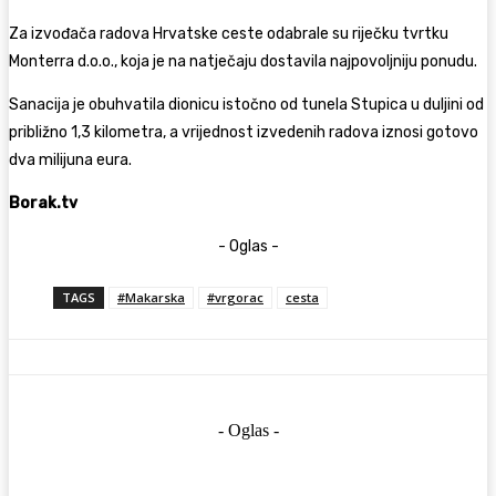
Za izvođača radova Hrvatske ceste odabrale su riječku tvrtku
Monterra d.o.o., koja je na natječaju dostavila najpovoljniju ponudu.
Sanacija je obuhvatila dionicu istočno od tunela Stupica u duljini od
približno 1,3 kilometra, a vrijednost izvedenih radova iznosi gotovo
dva milijuna eura.
Borak.tv
- Oglas -
TAGS
#Makarska
#vrgorac
cesta
- Oglas -