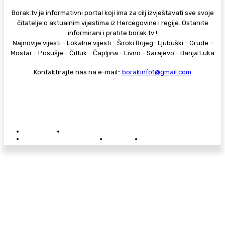
Borak.tv je informativni portal koji ima za cilj izvještavati sve svoje
čitatelje o aktualnim vijestima iz Hercegovine i regije. Ostanite
informirani i pratite borak.tv !
Najnovije vijesti - Lokalne vijesti - Široki Brijeg- Ljubuški - Grude -
Mostar - Posušje - Čitluk - Čapljina - Livno - Sarajevo - Banja Luka
Kontaktirajte nas na e-mail::
borakinfo1@gmail.com
© Copyright - Borak.tv
Privatnost
Pravila anonimnog komentiranja
Oglašavanje na Borak.tv
Donacije
Kontakt