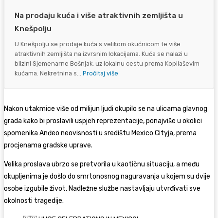
Na prodaju kuća i više atraktivnih zemljišta u
Knešpolju
U Knešpolju se prodaje kuća s velikom okućnicom te više
atraktivnih zemljišta na izvrsnim lokacijama. Kuća se nalazi u
blizini Sjemenarne Bošnjak, uz lokalnu cestu prema Kopilaševim
kućama. Nekretnina s...
Pročitaj više
Nakon utakmice više od milijun ljudi okupilo se na ulicama glavnog
grada kako bi proslavili uspjeh reprezentacije, ponajviše u okolici
spomenika Anđeo neovisnosti u središtu Mexico Cityja, prema
procjenama gradske uprave.
Velika proslava ubrzo se pretvorila u kaotičnu situaciju, a među
okupljenima je došlo do smrtonosnog naguravanja u kojem su dvije
osobe izgubile život. Nadležne službe nastavljaju utvrđivati sve
okolnosti tragedije.