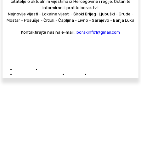
čitatelje o aktualnim vijestima iz Hercegovine i regije. Ostanite
informirani i pratite borak.tv !
Najnovije vijesti - Lokalne vijesti - Široki Brijeg- Ljubuški - Grude -
Mostar - Posušje - Čitluk - Čapljina - Livno - Sarajevo - Banja Luka
Kontaktirajte nas na e-mail::
borakinfo1@gmail.com
© Copyright - Borak.tv
Privatnost
Pravila anonimnog komentiranja
Oglašavanje na Borak.tv
Donacije
Kontakt