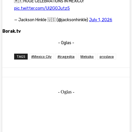
🇲🇽 HUGE CELEBRATIONS IN MEXICO!
pic.twitter.com/Ul2G0Jutz5
— Jackson Hinkle 🇺🇸 (@jacksonhinkle)
July 1, 2026
Borak.tv
- Oglas -
TAGS
#Mexico City
#tragedija
Meksiko
proslava
- Oglas -