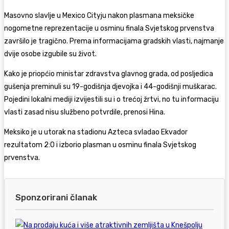
Masovno slavlje u Mexico Cityju nakon plasmana meksičke
nogometne reprezentacije u osminu finala Svjetskog prvenstva
završilo je tragično. Prema informacijama gradskih vlasti, najmanje
dvije osobe izgubile su život.
Kako je priopćio ministar zdravstva glavnog grada, od posljedica
gušenja preminuli su 19-godišnja djevojka i 44-godišnji muškarac.
Pojedini lokalni mediji izvijestili su i o trećoj žrtvi, no tu informaciju
vlasti zasad nisu službeno potvrdile, prenosi Hina.
Meksiko je u utorak na stadionu Azteca svladao Ekvador
rezultatom 2:0 i izborio plasman u osminu finala Svjetskog
prvenstva.
Sponzorirani članak