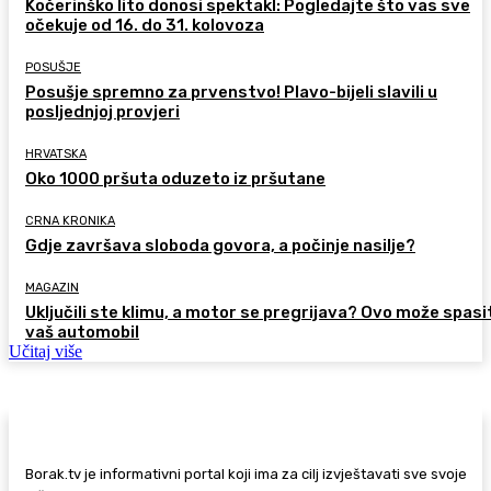
Kočerinško lito donosi spektakl: Pogledajte što vas sve
očekuje od 16. do 31. kolovoza
POSUŠJE
Posušje spremno za prvenstvo! Plavo-bijeli slavili u
posljednjoj provjeri
HRVATSKA
Oko 1000 pršuta oduzeto iz pršutane
CRNA KRONIKA
Gdje završava sloboda govora, a počinje nasilje?
MAGAZIN
Uključili ste klimu, a motor se pregrijava? Ovo može spasi
vaš automobil
Učitaj više
Borak.tv je informativni portal koji ima za cilj izvještavati sve svoje