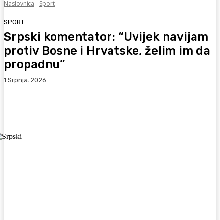
Naslovnica
Sport
SPORT
Srpski komentator: “Uvijek navijam
protiv Bosne i Hrvatske, želim im da
propadnu”
1 Srpnja, 2026
Facebook
WhatsApp
Viber
X