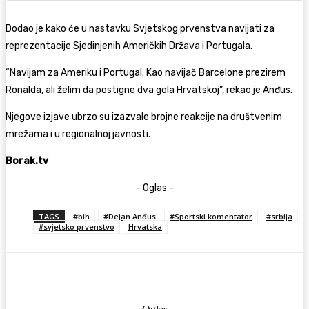
Dodao je kako će u nastavku Svjetskog prvenstva navijati za
reprezentacije Sjedinjenih Američkih Država i Portugala.
“Navijam za Ameriku i Portugal. Kao navijač Barcelone prezirem
Ronalda, ali želim da postigne dva gola Hrvatskoj”, rekao je Anđus.
Njegove izjave ubrzo su izazvale brojne reakcije na društvenim
mrežama i u regionalnoj javnosti.
Borak.tv
- Oglas -
TAGS
#bih
#Dejan Anđus
#Sportski komentator
#srbija
#svjetsko prvenstvo
Hrvatska