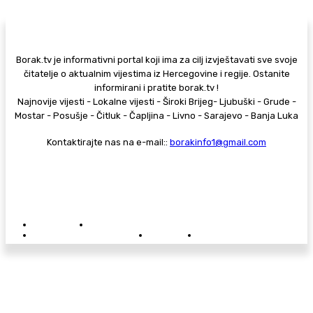
Borak.tv je informativni portal koji ima za cilj izvještavati sve svoje
čitatelje o aktualnim vijestima iz Hercegovine i regije. Ostanite
informirani i pratite borak.tv !
Najnovije vijesti - Lokalne vijesti - Široki Brijeg- Ljubuški - Grude -
Mostar - Posušje - Čitluk - Čapljina - Livno - Sarajevo - Banja Luka
Kontaktirajte nas na e-mail::
borakinfo1@gmail.com
© Copyright - Borak.tv
Privatnost
Pravila anonimnog komentiranja
Oglašavanje na Borak.tv
Donacije
Kontakt