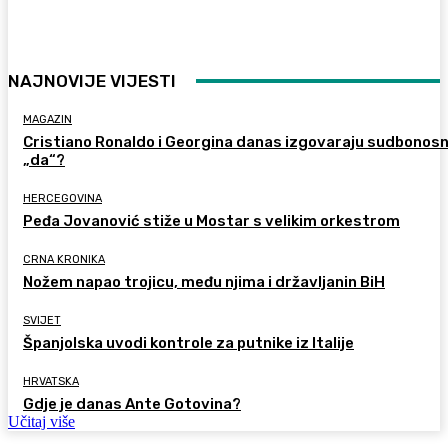
NAJNOVIJE VIJESTI
MAGAZIN
Cristiano Ronaldo i Georgina danas izgovaraju sudbonos
„da“?
HERCEGOVINA
Peđa Jovanović stiže u Mostar s velikim orkestrom
CRNA KRONIKA
Nožem napao trojicu, među njima i državljanin BiH
SVIJET
Španjolska uvodi kontrole za putnike iz Italije
HRVATSKA
Gdje je danas Ante Gotovina?
Učitaj više