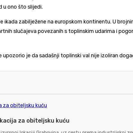
u ono što slijedi.
ce ikada zabilježene na europskom kontinentu. U brojn
rtnih slučajeva povezanih s toplinskim udarima i pogo
pozorio je da sadašnji toplinski val nije izoliran doga
kacija za obiteljsku kuću
 izvrsnoj lokaciji Grabovina, uz cestu prema industrijskoj 