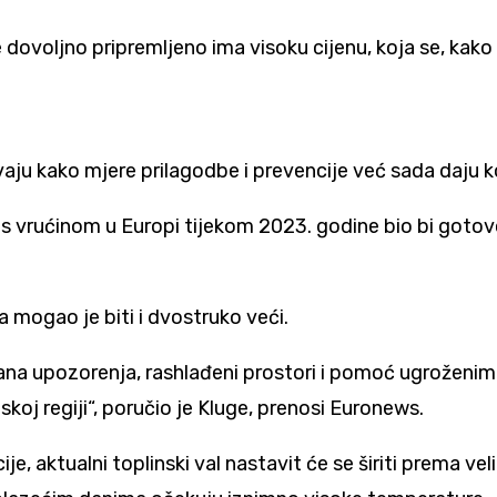
dovoljno pripremljeno ima visoku cijenu, koja se, kako 
ju kako mjere prilagodbe i prevencije već sada daju k
s vrućinom u Europi tijekom 2023. godine bio bi gotov
 mogao je biti i dvostruko veći.
, rana upozorenja, rashlađeni prostori i pomoć ugroženi
skoj regiji“, poručio je Kluge, prenosi Euronews.
aktualni toplinski val nastavit će se širiti prema veli