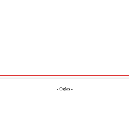
Politika
Crna Kronika
Hrvatska
Magazin
Gospodarstvo
- Oglas -