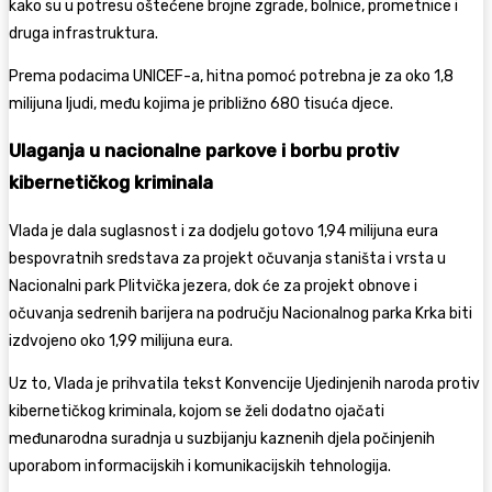
kako su u potresu oštećene brojne zgrade, bolnice, prometnice i
druga infrastruktura.
Prema podacima UNICEF-a, hitna pomoć potrebna je za oko 1,8
milijuna ljudi, među kojima je približno 680 tisuća djece.
Ulaganja u nacionalne parkove i borbu protiv
kibernetičkog kriminala
Vlada je dala suglasnost i za dodjelu gotovo 1,94 milijuna eura
bespovratnih sredstava za projekt očuvanja staništa i vrsta u
Nacionalni park Plitvička jezera
, dok će za projekt obnove i
očuvanja sedrenih barijera na području
Nacionalnog parka Krka
biti
izdvojeno oko 1,99 milijuna eura.
Uz to, Vlada je prihvatila tekst Konvencije Ujedinjenih naroda protiv
kibernetičkog kriminala, kojom se želi dodatno ojačati
međunarodna suradnja u suzbijanju kaznenih djela počinjenih
uporabom informacijskih i komunikacijskih tehnologija.