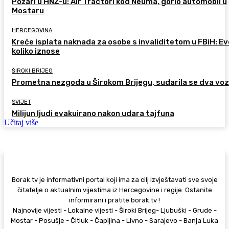
Požari u HNŽ-u: Air Tractori kod Neuma, gorio automobil u
Mostaru
HERCEGOVINA
Kreće isplata naknada za osobe s invaliditetom u FBiH: Ev
koliko iznose
ŠIROKI BRIJEG
Prometna nezgoda u Širokom Brijegu, sudarila se dva voz
SVIJET
Milijun ljudi evakuirano nakon udara tajfuna
Učitaj više
Borak.tv je informativni portal koji ima za cilj izvještavati sve svoje
čitatelje o aktualnim vijestima iz Hercegovine i regije. Ostanite
informirani i pratite borak.tv !
Najnovije vijesti - Lokalne vijesti - Široki Brijeg- Ljubuški - Grude -
Mostar - Posušje - Čitluk - Čapljina - Livno - Sarajevo - Banja Luka