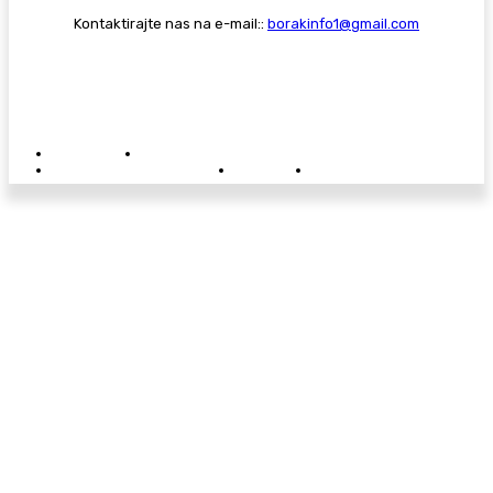
Kontaktirajte nas na e-mail::
borakinfo1@gmail.com
© Copyright - Borak.tv
Privatnost
Pravila anonimnog komentiranja
Oglašavanje na Borak.tv
Donacije
Kontakt