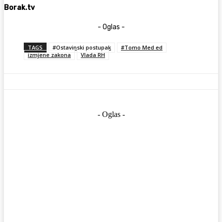
Borak.tv
- Oglas -
TAGS
#Ostavinski postupak
#Tomo Med ed
izmjene zakona
Vlada RH
- Oglas -