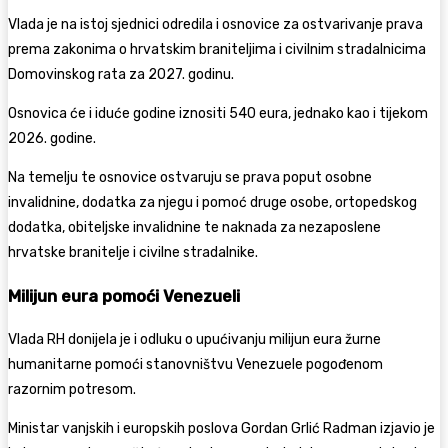
Vlada je na istoj sjednici odredila i osnovice za ostvarivanje prava
prema zakonima o hrvatskim braniteljima i civilnim stradalnicima
Domovinskog rata za 2027. godinu.
Osnovica će i iduće godine iznositi 540 eura, jednako kao i tijekom
2026. godine.
Na temelju te osnovice ostvaruju se prava poput osobne
invalidnine, dodatka za njegu i pomoć druge osobe, ortopedskog
dodatka, obiteljske invalidnine te naknada za nezaposlene
hrvatske branitelje i civilne stradalnike.
Milijun eura pomoći Venezueli
Vlada RH donijela je i odluku o upućivanju milijun eura žurne
humanitarne pomoći stanovništvu
Venezuele
pogođenom
razornim potresom.
Ministar vanjskih i europskih poslova
Gordan Grlić Radman
izjavio je