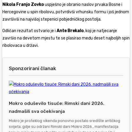
Nikola Franjo Zovko
uspješno je obranio naslov prvaka Bosne i
Hercegovine u spin ribolovu, potvrdivši vrhunsku formu i još jednom
završivši na najvišoj stepenici pobjedničkog postolja.
Odličan rezultat ostvario je i
Ante Brekalo
, koji je natjecanje
završio na devetom mjestu te se plasirao među deset najboljih spin
ribolovaca u državi.
Sponzorirani članak
Mokro oduševilo tisuće: Rimski dani 2026.
nadmašili sva očekivanja
Mokro je proteklog vikenda ponovno postalo središte antičkog
svijeta, gdje su održani Rimski dani Mokro 2026., manifestacija