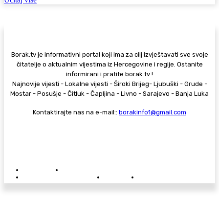
Borak.tv je informativni portal koji ima za cilj izvještavati sve svoje
čitatelje o aktualnim vijestima iz Hercegovine i regije. Ostanite
informirani i pratite borak.tv !
Najnovije vijesti - Lokalne vijesti - Široki Brijeg- Ljubuški - Grude -
Mostar - Posušje - Čitluk - Čapljina - Livno - Sarajevo - Banja Luka
Kontaktirajte nas na e-mail::
borakinfo1@gmail.com
© Copyright - Borak.tv
Privatnost
Pravila anonimnog komentiranja
Oglašavanje na Borak.tv
Donacije
Kontakt