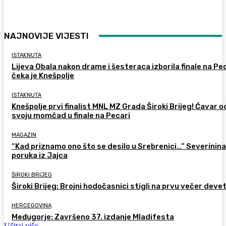
NAJNOVIJE VIJESTI
ISTAKNUTA
Lijeva Obala nakon drame i šesteraca izborila finale na Pec
čeka je Knešpolje
ISTAKNUTA
Knešpolje prvi finalist MNL MZ Grada Široki Brijeg! Ćavar 
svoju momčad u finale na Pecari
MAGAZIN
“Kad priznamo ono što se desilo u Srebrenici…” Severinina
poruka iz Jajca
ŠIROKI BRIJEG
Široki Brijeg: Brojni hodočasnici stigli na prvu večer deve
HERCEGOVINA
Međugorje: Završeno 37. izdanje Mladifesta
Učitaj više