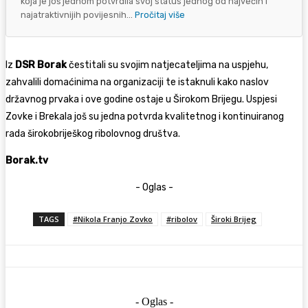
koja je još jednom potvrdila svoj status jednog od najvećih i
najatraktivnijih povijesnih...
Pročitaj više
Iz
DSR Borak
čestitali su svojim natjecateljima na uspjehu,
zahvalili domaćinima na organizaciji te istaknuli kako naslov
državnog prvaka i ove godine ostaje u Širokom Brijegu. Uspjesi
Zovke i Brekala još su jedna potvrda kvalitetnog i kontinuiranog
rada širokobriješkog ribolovnog društva.
Borak.tv
- Oglas -
TAGS
#Nikola Franjo Zovko
#ribolov
Široki Brijeg
- Oglas -