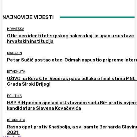
NAJNOVIJE VIJESTI
HRVATSKA
Otkriven identitet srpskog hakera koji je upao u sustave
hrvatskih institucija
MAGAZIN
Petar Sučić postao otac: Odmah napustio pripreme Inter
ISTAKNUTA
UŽIVO na Borak.tv: Večeras pada odluka o finalistima MNL
Grada Široki Brijeg!
POLITIKA
HSP BiH podnio apelaciju Ustavnom sudu BiH protiv ovjer
kandidature Slavena Kovačevića
ISTAKNUTA
Rasno opet protiv Knešpolja, a svi pamte Bernarda Glavinu
2021.