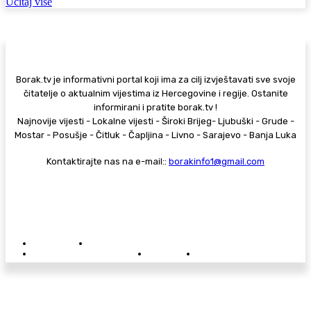
Učitaj više
Borak.tv je informativni portal koji ima za cilj izvještavati sve svoje
čitatelje o aktualnim vijestima iz Hercegovine i regije. Ostanite
informirani i pratite borak.tv !
Najnovije vijesti - Lokalne vijesti - Široki Brijeg- Ljubuški - Grude -
Mostar - Posušje - Čitluk - Čapljina - Livno - Sarajevo - Banja Luka
Kontaktirajte nas na e-mail::
borakinfo1@gmail.com
© Copyright - Borak.tv
Privatnost
Pravila anonimnog komentiranja
Oglašavanje na Borak.tv
Donacije
Kontakt