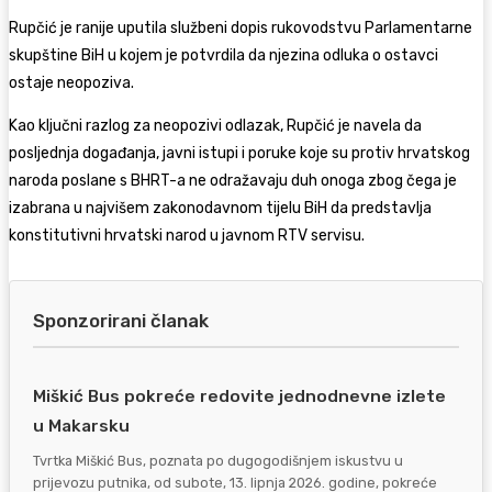
Rupčić je ranije uputila službeni dopis rukovodstvu Parlamentarne
skupštine BiH u kojem je potvrdila da njezina odluka o ostavci
ostaje neopoziva.
Kao ključni razlog za neopozivi odlazak, Rupčić je navela da
posljednja događanja, javni istupi i poruke koje su protiv hrvatskog
naroda poslane s BHRT-a ne odražavaju duh onoga zbog čega je
izabrana u najvišem zakonodavnom tijelu BiH da predstavlja
konstitutivni hrvatski narod u javnom RTV servisu.
Sponzorirani članak
Miškić Bus pokreće redovite jednodnevne izlete
u Makarsku
Tvrtka Miškić Bus, poznata po dugogodišnjem iskustvu u
prijevozu putnika, od subote, 13. lipnja 2026. godine, pokreće