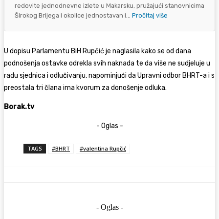
redovite jednodnevne izlete u Makarsku, pružajući stanovnicima
Širokog Brijega i okolice jednostavan i...
Pročitaj više
U dopisu Parlamentu BiH Rupčić je naglasila kako se od dana
podnošenja ostavke odrekla svih naknada te da više ne sudjeluje u
radu sjednica i odlučivanju, napominjući da Upravni odbor BHRT-a i s
preostala tri člana ima kvorum za donošenje odluka.
Borak.tv
- Oglas -
TAGS
#BHRT
#valentina Rupčić
- Oglas -