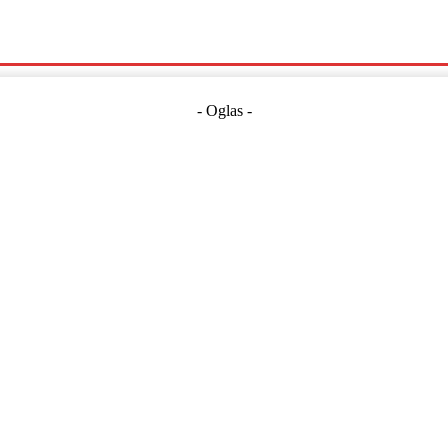
Politika
Crna Kronika
Hrvatska
Magazin
Gospodarstvo
- Oglas -