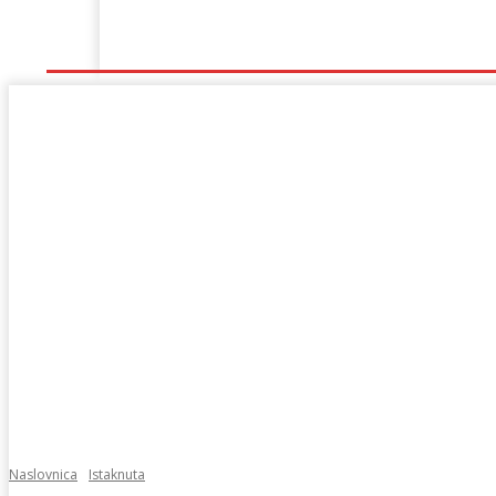
Naslovna
Lokalno
Hercegovina
Sport
Naslovnica
Istaknuta