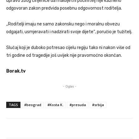
upravo zbog činjenice da maloljetni počinitelj nije kazneno
odgovoran zakon predviđa posebnu odgovornost roditelja.
„Roditelji imaju ne samo zakonsku nego i moralnu obvezu
odgajati, usmjeravati i nadzirati svoje dijete“, poručio je tužitelj.
Slučaj koji je duboko potresao cijelu regiju tako ni nakon više od
tri godine od tragedije još uvijek nije pravomoćno okončan.
Borak.tv
- Oglas -
TAGS
#beograd
#Kosta K.
#presuda
#srbija