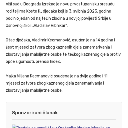
Viši sud u Beogradu izrekao je novu prvostupanjsku presudu
roditeljima Koste K., dječaka koji je 3. svibnja 2023. godine
počinio jedan od najtežih zločina u novijoj povijesti Srbije u
Osnovnoj školi „Vladislav Ribnikar“.
Otac dječaka, Vladimir Kecmanović, osuđen je na 14 godina i
šest mjeseci zatvora zbog kaznenih djela zanemarivanja i
zlostavljanja maloljetne osobe te teškog kaznenog djela protiv
opće sigurnosti, prenosi Index.
Majka Miljana Kecmanović osuđena je na dvije godine i 11
mjeseci zatvora zbog kaznenog djela zanemarivanja i
zlostavljanja maloljetne osobe.
Sponzorirani članak