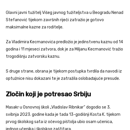
Glavni javni tužitelj Višeg javnog tužiteljstva u Beogradu Nenad
Stefanović tijekom završnih riječi zatražio je gotovo
maksimalne kazne za roditelje.
Za Vladimira Kecmanovića predložio je jedinstvenu kaznu od 14
godina i 11 mjeseci zatvora, dok je za Miljanu Kecmanović tražio
trogodišnju zatvorsku kaznu.
S druge strane, obrana je tijekom postupka tvrdila da navodi iz
optužnice nisu dokazani te je zatražila oslobađajuće presude.
Zločin koji je potresao Srbiju
Masakr u Osnovnoj školi „Vladislav Ribnikar“ dogodio se 3.
svibnja 2023. godine kada je tada 13-godišnji Kosta K. tijekom
prvog školskog sata iz očevog pištolja ubio osam učenica,
jednog učenika i školskog zaštitara.