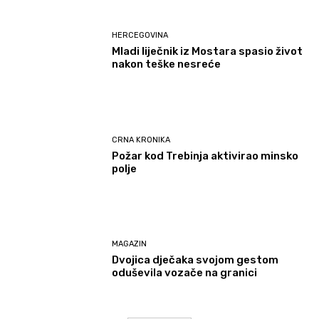
HERCEGOVINA
Mladi liječnik iz Mostara spasio život
nakon teške nesreće
CRNA KRONIKA
Požar kod Trebinja aktivirao minsko
polje
MAGAZIN
Dvojica dječaka svojom gestom
oduševila vozače na granici