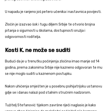
U napadu je ranjeno još petero učenika i nastavnica povijesti.
Zločin je izazvao šok i tugu diljem Srbije te otvorio brojna
pitanja o sigurnosti u školama, dostupnosti oružja i
odgovornosti roditelja.
Kosti K. ne može se suditi
Budući da je u trenutku počinjenja zločina imao manje od 14
godina, prema zakonima Srbije nije kazneno odgovoran te mu
se nije moglo suditi u kaznenom postupku.
Nakon uhićenja smješten je u posebnu psihijatrijsku ustanovu
gdje se i danas nalazi pod stalnim stručnim nadzorom.
Tužitelj Stefanović tijekom završne riječi naglasio je kako