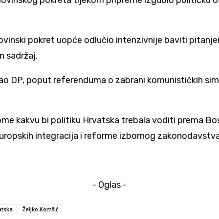
movinskog pokreta tijekom pripreme izgubio političku 
nski pokret uopće odlučio intenzivnije baviti pitanjem 
n sadržaj.
vljivao DP, poput referenduma o zabrani komunističkih s
 kakvu bi politiku Hrvatska trebala voditi prema Bosni 
uropskih integracija i reforme izbornog zakonodavstva
- Oglas -
atska
Željko Komšić