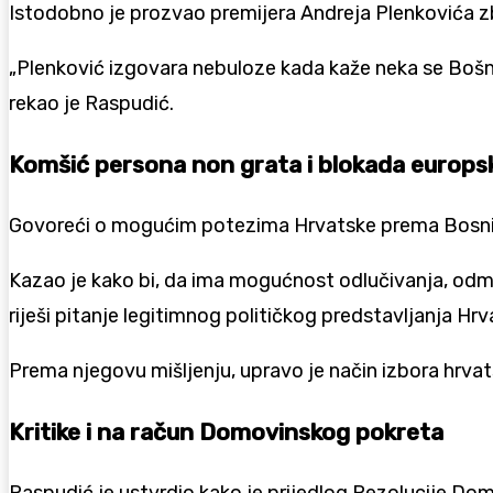
Istodobno je prozvao premijera Andreja Plenkovića zb
„Plenković izgovara nebuloze kada kaže neka se Bošnj
rekao je Raspudić.
Komšić persona non grata i blokada europs
Govoreći o mogućim potezima Hrvatske prema Bosni i 
Kazao je kako bi, da ima mogućnost odlučivanja, odm
riješi pitanje legitimnog političkog predstavljanja Hrv
Prema njegovu mišljenju, upravo je način izbora hrvat
Kritike i na račun Domovinskog pokreta