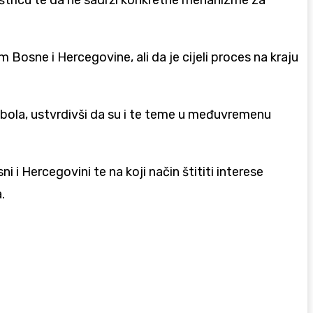
oštricu te da ne sadrži konkretne mehanizme za
Bosne i Hercegovine, ali da je cijeli proces na kraju
imbola, ustvrdivši da su i te teme u međuvremenu
i Hercegovini te na koji način štititi interese
.