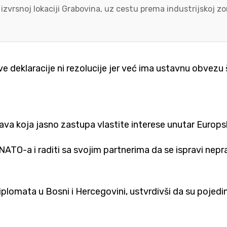
 izvrsnoj lokaciji Grabovina, uz cestu prema industrijskoj 
deklaracije ni rezolucije jer već ima ustavnu obvezu št
a koja jasno zastupa vlastite interese unutar Europsk
TO-a i raditi sa svojim partnerima da se ispravi neprav
diplomata u Bosni i Hercegovini, ustvrdivši da su pojed