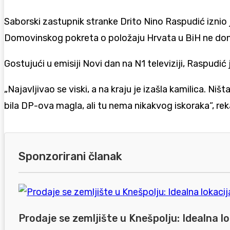
Saborski zastupnik stranke Drito Nino Raspudić iznio je
Domovinskog pokreta o položaju Hrvata u BiH ne donos
Gostujući u emisiji Novi dan na N1 televiziji, Raspudić
„Najavljivao se viski, a na kraju je izašla kamilica. Ni
bila DP-ova magla, ali tu nema nikakvog iskoraka“, re
Sponzorirani članak
Prodaje se zemljište u Knešpolju: Idealna lo