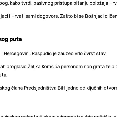
og, kako tvrdi, pasivnog pristupa pitanju položaja Hrv
aci i Hrvati sami dogovore. Zašto bi se Bošnjaci o ič
kog puta
Hercegovini, Raspudić je zauzeo vrlo čvrst stav.
ah proglasio Željka Komšića personom non grata te blo
ata.
skog člana Predsjedništva BiH jedno od ključnih otvore