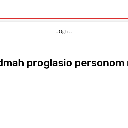
Politika
Crna Kronika
Hrvatska
Magazin
Gospodarstvo
- Oglas -
odmah proglasio personom 