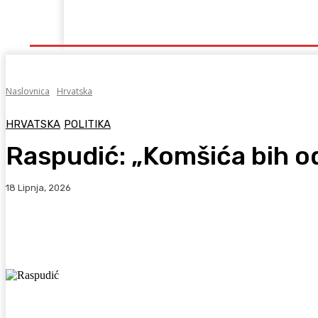
Naslovna
Lokalno
Hercegovina
Sport
Naslovnica
Hrvatska
HRVATSKA
POLITIKA
Raspudić: „Komšića bih 
18 Lipnja, 2026
Facebook
WhatsApp
Viber
X