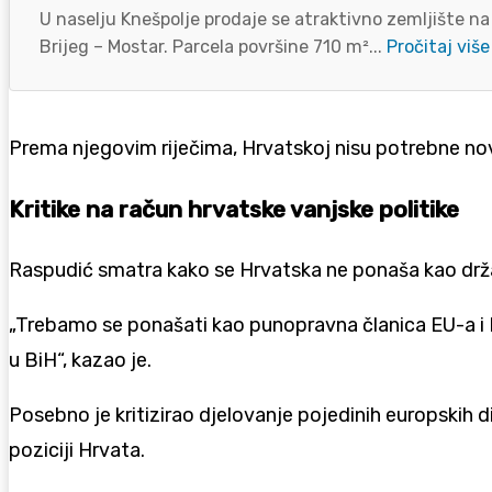
U naselju Knešpolje prodaje se atraktivno zemljište na
Brijeg – Mostar. Parcela površine 710 m²...
Pročitaj više
Prema njegovim riječima, Hrvatskoj nisu potrebne nove 
Kritike na račun hrvatske vanjske politike
Raspudić smatra kako se Hrvatska ne ponaša kao držav
„Trebamo se ponašati kao punopravna članica EU-a i NA
u BiH“, kazao je.
Posebno je kritizirao djelovanje pojedinih europskih 
poziciji Hrvata.