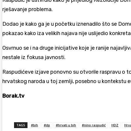
Raspudić je ustvrdio kako je prijedlog Rezolucije Do
rješavanje problema.
Dodao je kako ga je u početku iznenadilo što se Domovi
pokazao kako iza velikih najava nije uslijedio konkreta
Osvrnuo se i na druge inicijative koje je ranije naja
nestale iz fokusa javnosti.
Raspudićeve izjave ponovno su otvorile raspravu o tome
hrvatskog naroda u toj zemlji, posebno u kontekstu e
Borak.tv
TAGS
#bih
#dp
#hrvati u bih
#nino raspudić
HDZ
Hrv