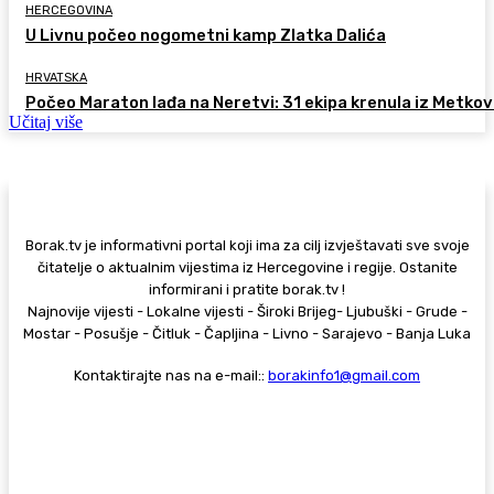
HERCEGOVINA
U Livnu počeo nogometni kamp Zlatka Dalića
HRVATSKA
Počeo Maraton lađa na Neretvi: 31 ekipa krenula iz Metkov
Učitaj više
Borak.tv je informativni portal koji ima za cilj izvještavati sve svoje
čitatelje o aktualnim vijestima iz Hercegovine i regije. Ostanite
informirani i pratite borak.tv !
Najnovije vijesti - Lokalne vijesti - Široki Brijeg- Ljubuški - Grude -
Mostar - Posušje - Čitluk - Čapljina - Livno - Sarajevo - Banja Luka
Kontaktirajte nas na e-mail::
borakinfo1@gmail.com
© Copyright - Borak.tv