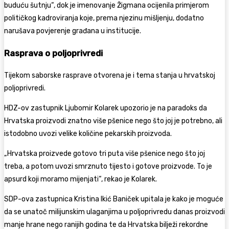
buduću šutnju“, dok je imenovanje Žigmana ocijenila primjerom
političkog kadroviranja koje, prema njezinu mišljenju, dodatno
narušava povjerenje građana u institucije.
Rasprava o poljoprivredi
Tijekom saborske rasprave otvorena je i tema stanja u hrvatskoj
poljoprivredi.
HDZ-ov zastupnik Ljubomir Kolarek upozorio je na paradoks da
Hrvatska proizvodi znatno više pšenice nego što joj je potrebno, ali
istodobno uvozi velike količine pekarskih proizvoda.
„Hrvatska proizvede gotovo tri puta više pšenice nego što joj
treba, a potom uvozi smrznuto tijesto i gotove proizvode. To je
apsurd koji moramo mijenjati“, rekao je Kolarek.
SDP-ova zastupnica Kristina Ikić Baniček upitala je kako je moguće
da se unatoč milijunskim ulaganjima u poljoprivredu danas proizvodi
manje hrane nego ranijih godina te da Hrvatska bilježi rekordne