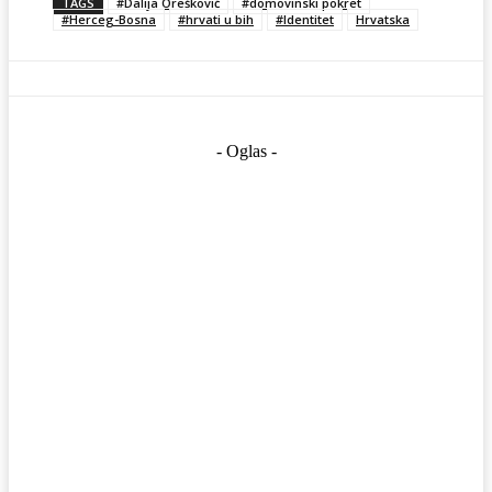
TAGS
#Dalija Orešković
#domovinski pokret
#Herceg-Bosna
#hrvati u bih
#Identitet
Hrvatska
- Oglas -