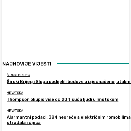
NAJNOVIJE VIJESTI
ŠIROKI BRIJEG
Široki Brijeg i Sloga podijelili bodove u izjednačenoj utakm
HRVATSKA
Thompson okupio više od 20 tisuća ljudi u Imotskom
HRVATSKA
Alarmantni podaci: 384 nesreće s električnim romobilima
stradala i djeca