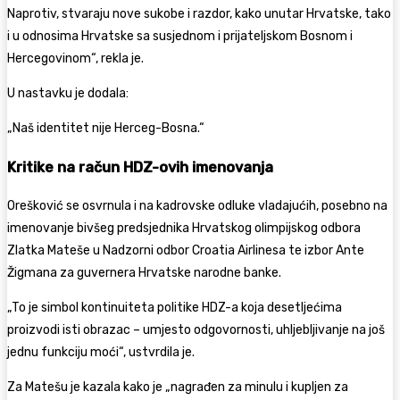
Naprotiv, stvaraju nove sukobe i razdor, kako unutar Hrvatske, tako
i u odnosima Hrvatske sa susjednom i prijateljskom Bosnom i
Hercegovinom“, rekla je.
U nastavku je dodala:
„Naš identitet nije Herceg-Bosna.“
Kritike na račun HDZ-ovih imenovanja
Orešković se osvrnula i na kadrovske odluke vladajućih, posebno na
imenovanje bivšeg predsjednika Hrvatskog olimpijskog odbora
Zlatka Mateše u Nadzorni odbor Croatia Airlinesa te izbor Ante
Žigmana za guvernera Hrvatske narodne banke.
„To je simbol kontinuiteta politike HDZ-a koja desetljećima
proizvodi isti obrazac – umjesto odgovornosti, uhljebljivanje na još
jednu funkciju moći“, ustvrdila je.
Za Matešu je kazala kako je „nagrađen za minulu i kupljen za