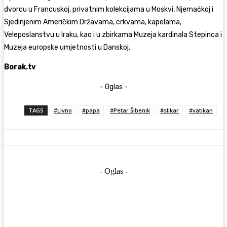
dvorcu u Francuskoj, privatnim kolekcijama u Moskvi, Njemačkoj i
Sjedinjenim Američkim Državama, crkvama, kapelama,
Veleposlanstvu u Iraku, kao i u zbirkama Muzeja kardinala Stepinca i
Muzeja europske umjetnosti u Danskoj.
Borak.tv
- Oglas -
TAGS
#Livno
#papa
#Petar Šibenik
#slikar
#vatikan
- Oglas -