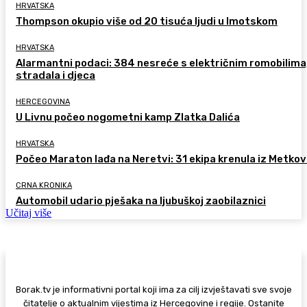
HRVATSKA
Thompson okupio više od 20 tisuća ljudi u Imotskom
HRVATSKA
Alarmantni podaci: 384 nesreće s električnim romobilima
stradala i djeca
HERCEGOVINA
U Livnu počeo nogometni kamp Zlatka Dalića
HRVATSKA
Počeo Maraton lađa na Neretvi: 31 ekipa krenula iz Metkov
CRNA KRONIKA
Automobil udario pješaka na ljubuškoj zaobilaznici
Učitaj više
Borak.tv je informativni portal koji ima za cilj izvještavati sve svoje
čitatelje o aktualnim vijestima iz Hercegovine i regije. Ostanite