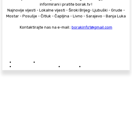
informirani i pratite borak.tv !
Najnovije vijesti - Lokalne vijesti - Široki Brijeg- Ljubuški - Grude -
Mostar - Posušje - Čitluk - Čapljina - Livno - Sarajevo - Banja Luka
Kontaktirajte nas na e-mail::
borakinfo1@gmail.com
© Copyright - Borak.tv
Privatnost
Pravila anonimnog komentiranja
Oglašavanje na Borak.tv
Donacije
Kontakt