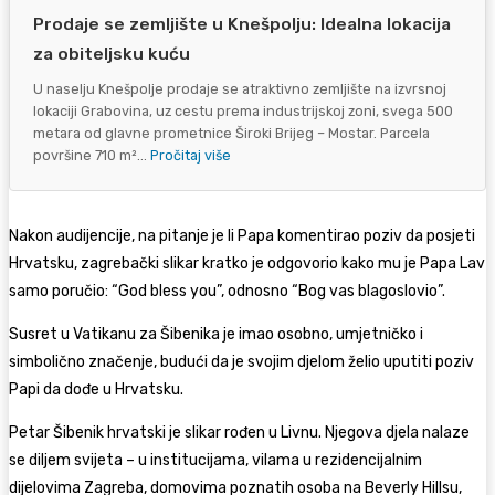
Prodaje se zemljište u Knešpolju: Idealna lokacija
za obiteljsku kuću
U naselju Knešpolje prodaje se atraktivno zemljište na izvrsnoj
lokaciji Grabovina, uz cestu prema industrijskoj zoni, svega 500
metara od glavne prometnice Široki Brijeg – Mostar. Parcela
površine 710 m²...
Pročitaj više
Nakon audijencije, na pitanje je li Papa komentirao poziv da posjeti
Hrvatsku, zagrebački slikar kratko je odgovorio kako mu je Papa Lav
samo poručio: “God bless you”, odnosno “Bog vas blagoslovio”.
Susret u Vatikanu za Šibenika je imao osobno, umjetničko i
simbolično značenje, budući da je svojim djelom želio uputiti poziv
Papi da dođe u Hrvatsku.
Petar Šibenik hrvatski je slikar rođen u Livnu. Njegova djela nalaze
se diljem svijeta – u institucijama, vilama u rezidencijalnim
dijelovima Zagreba, domovima poznatih osoba na Beverly Hillsu,