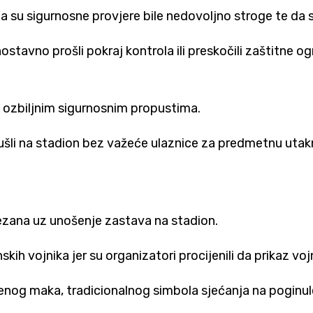
e da su sigurnosne provjere bile nedovoljno stroge te d
ostavno prošli pokraj kontrola ili preskočili zaštitne ogr
 ozbiljnim sigurnosnim propustima.
ušli na stadion bez važeće ulaznice za predmetnu utak
 vezana uz unošenje zastava na stadion.
ih vojnika jer su organizatori procijenili da prikaz voj
enog maka, tradicionalnog simbola sjećanja na poginul