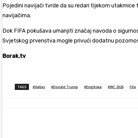
Pojedini navijači tvrde da su redari tijekom utakmice
navijačima.
Dok FIFA pokušava umanjiti značaj navoda o sigurnosn
Svjetskog prvenstva mogle privući dodatnu pozornost 
Borak.tv
TAGS
#dallas
#Donald Trump
#Engleska
#WC 2026
Fifa