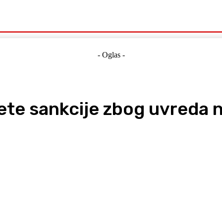
Politika
Crna Kronika
Hrvatska
Magazin
Gospodarstvo
- Oglas -
jete sankcije zbog uvreda