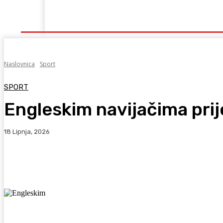
Naslovna
Lokalno
Hercegovina
Sport
Naslovnica
Sport
SPORT
Engleskim navijačima pri
18 Lipnja, 2026
Facebook
WhatsApp
Viber
X