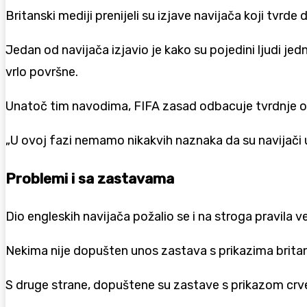
Britanski mediji prenijeli su izjave navijača koji tvrd
Jedan od navijača izjavio je kako su pojedini ljudi jedn
vrlo površne.
Unatoč tim navodima, FIFA zasad odbacuje tvrdnje o
„U ovoj fazi nemamo nikakvih naznaka da su navijači 
Problemi i sa zastavama
Dio engleskih navijača požalio se i na stroga pravila
Nekima nije dopušten unos zastava s prikazima britansk
S druge strane, dopuštene su zastave s prikazom crv