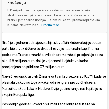
Knešpolju
U Knešpolju se prodaje kuća s velikom okućnicom te više
atraktivnih zemljišta na izvrsnim lokacijama. Kuća se nalazi u
blizini Sjemenarne Bošnjak, uz lokalnu cestu prema Kopilaševim
kućama. Nekretnina s...
Pročitaj više
Riječ je o jednom od najpoznatijih slovačkih klubova koji je sedam
puta bio prvak države te dvaput osvojio nacionalni kup. Prema
podacima Transfermarkta, vrijednost momčadi procjenjuje se na
oko 11,8 milijuna eura, dok je vrijednost Hajdukova kadra
procijenjena na približno 37 milijuna eura.
Najveći europski uspjeh Žilina je ostvarila u sezoni 2010./11. kada se
plasirala u skupinu Lige prvaka, gdje je igrala protiv Chelseaja,
Marseillea i Spartaka iz Moskve. Dvije godine ranije nastupila je i u
skupini Europske lige.
Posljednjih godina Slovaci nisu imali zapaženije rezultate na