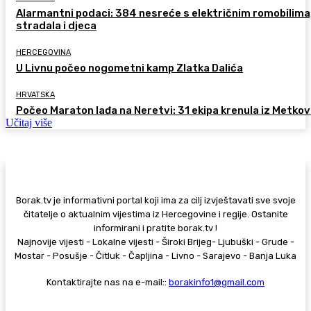
Alarmantni podaci: 384 nesreće s električnim romobilima
stradala i djeca
HERCEGOVINA
U Livnu počeo nogometni kamp Zlatka Dalića
HRVATSKA
Počeo Maraton lađa na Neretvi: 31 ekipa krenula iz Metkov
Učitaj više
Borak.tv je informativni portal koji ima za cilj izvještavati sve svoje
čitatelje o aktualnim vijestima iz Hercegovine i regije. Ostanite
informirani i pratite borak.tv !
Najnovije vijesti - Lokalne vijesti - Široki Brijeg- Ljubuški - Grude -
Mostar - Posušje - Čitluk - Čapljina - Livno - Sarajevo - Banja Luka
Kontaktirajte nas na e-mail::
borakinfo1@gmail.com