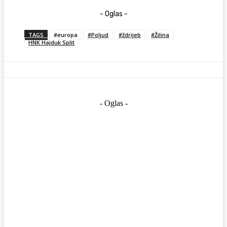
- Oglas -
TAGS
#europa
#Poljud
#ždrijeb
#Žilina
HNK Hajduk Split
- Oglas -