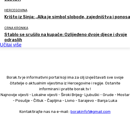
HERCEGOVINA
Krišto iz Sinja: „Alka je simbol slobode, zajedništva i ponos
CRNA KRONIKA
Stablo se srušilo na kupače: Ozlijeđeno dvoje djece i dvoje
odraslih
Učitaj više
Borak.tv je informativni portal koji ima za cilj izvještavati sve svoje
čitatelje o aktualnim vijestima iz Hercegovine i regije. Ostanite
informirani i pratite borak.tv !
Najnovije vijesti - Lokalne vijesti - Široki Brijeg- Ljubuški - Grude - Mostar
- Posušje - Čitluk - Čapljina - Livno - Sarajevo - Banja Luka
Kontaktirajte nas na e-mail::
borakinfo1@gmail.com