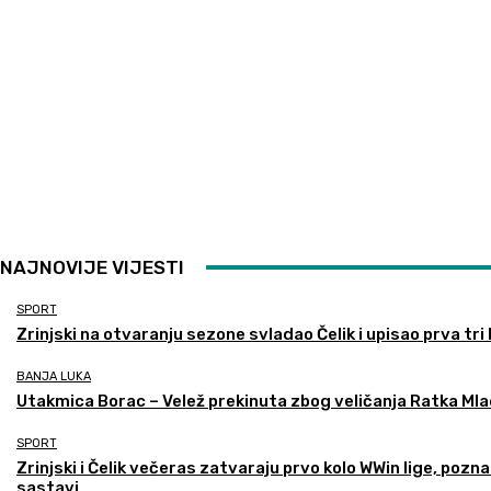
NAJNOVIJE VIJESTI
SPORT
Zrinjski na otvaranju sezone svladao Čelik i upisao prva tri
BANJA LUKA
Utakmica Borac – Velež prekinuta zbog veličanja Ratka Mla
SPORT
Zrinjski i Čelik večeras zatvaraju prvo kolo WWin lige, pozna
sastavi