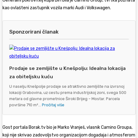
Generalni pokrovitelj Kupa BiH bila je Camino Group, tvrtka poznata
kao ovlašteni zastupnik vozila marki Audi i Volkswagen.
Sponzorirani članak
Prodaje se zemljište u Knešpolju: Idealna lokacija
za obiteljsku kuću
U naselju Knešpolje prodaje se atraktivno zemljište na izvrsnoj
lokaciji Grabovina, uz cestu prema industrijskoj zoni, svega 500
metara od glavne prometnice Široki Brijeg – Mostar. Parcela
površine 710 m²...
Pročitaj više
Gost portala Borak.tv bio je Marko Vranješ, vlasnik Camino Groupa,
koji nije skrivao zadovoljstvo organizacijom događaja i atmosferom