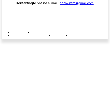
Kontaktirajte nas na e-mail::
borakinfo1@gmail.com
© Copyright - Borak.tv
Privatnost
Pravila anonimnog komentiranja
Oglašavanje na Borak.tv
Donacije
Kontakt