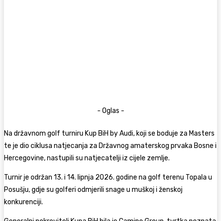
- Oglas -
Na državnom golf turniru Kup BiH by Audi, koji se boduje za Masters
te je dio ciklusa natjecanja za Državnog amaterskog prvaka Bosne i
Hercegovine, nastupili su natjecatelji iz cijele zemlje.
Turnir je održan 13. i 14. lipnja 2026. godine na golf terenu Topala u
Posušju, gdje su golferi odmjerili snage u muškoj i ženskoj
konkurenciji.