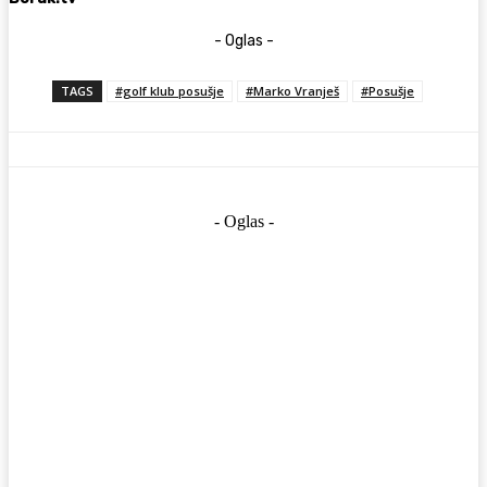
- Oglas -
TAGS
#golf klub posušje
#Marko Vranješ
#Posušje
- Oglas -