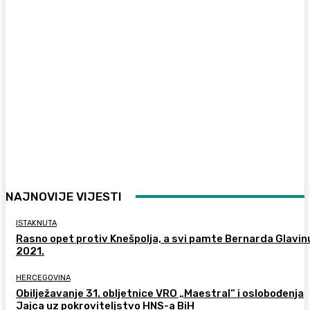
NAJNOVIJE VIJESTI
ISTAKNUTA
Rasno opet protiv Knešpolja, a svi pamte Bernarda Glavinu
2021.
HERCEGOVINA
Obilježavanje 31. obljetnice VRO „Maestral“ i oslobođenja
Jajca uz pokroviteljstvo HNS-a BiH