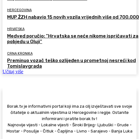
HERCEGOVINA
MUP ŽZH nabavio 15 novih vozila vrijednih više od 700.00
HRVATSKA
Medved poručio: “Hrvatska se neće nikome ispričavati za
pobjedu u Oluji”
CRNA KRONIKA
Preminuo vozač teško ozlijeđen u prometnoj nesreći kod
Tomislavgrada
Učitaj više
Borak.tv je informativni portal koji ima za cilj izvještavati sve svoje
čitatelje o aktualnim vijestima iz Hercegovine i regije. Ostanite
informirani i pratite borak.tv !
Najnovije vijesti - Lokalne vijesti - Široki Brijeg- Ljubuški - Grude -
Mostar - Posušje - Čitluk - Čapljina - Livno - Sarajevo - Banja Luka