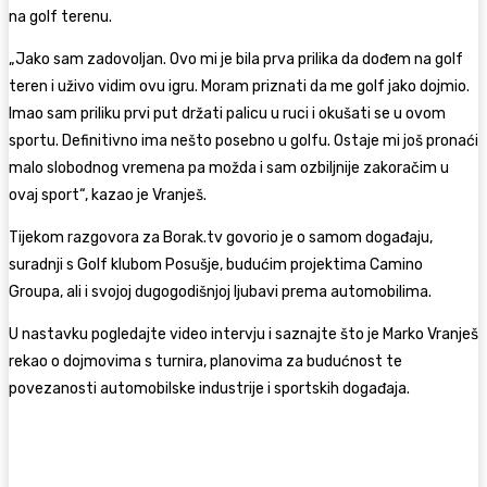
na golf terenu.
„Jako sam zadovoljan. Ovo mi je bila prva prilika da dođem na golf
teren i uživo vidim ovu igru. Moram priznati da me golf jako dojmio.
Imao sam priliku prvi put držati palicu u ruci i okušati se u ovom
sportu. Definitivno ima nešto posebno u golfu. Ostaje mi još pronaći
malo slobodnog vremena pa možda i sam ozbiljnije zakoračim u
ovaj sport“, kazao je Vranješ.
Tijekom razgovora za Borak.tv govorio je o samom događaju,
suradnji s Golf klubom Posušje, budućim projektima Camino
Groupa, ali i svojoj dugogodišnjoj ljubavi prema automobilima.
U nastavku pogledajte video intervju i saznajte što je Marko Vranješ
rekao o dojmovima s turnira, planovima za budućnost te
povezanosti automobilske industrije i sportskih događaja.