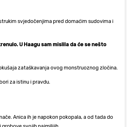
išestrukim svjedočenjima pred domaćim sudovima i
okrenulo. U Haagu sam mislila da će se nešto
 pokušaja zataškavanja ovog monstruoznog zločina.
ori za istinu i pravdu.
rmače. Anica ih je napokon pokopala, a od tada do
 grobove svojih najmilijih.