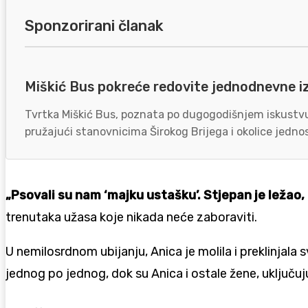
Sponzorirani članak
Miškić Bus pokreće redovite jednodnevne i
Tvrtka Miškić Bus, poznata po dugogodišnjem iskustvu 
pružajući stanovnicima Širokog Brijega i okolice jednos
„Psovali su nam ‘majku ustašku’. Stjepan je ležao, 
trenutaka užasa koje nikada neće zaboraviti.
U nemilosrdnom ubijanju, Anica je molila i preklinjala s
jednog po jednog, dok su Anica i ostale žene, uključuj