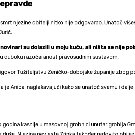
 nepravde
 smrt njezine obitelji nitko nije odgovarao. Unatoč v
urić.
novinari su dolazili u moju kuću, ali ništa se nije p
kavaju duboku razočaranost pravosudnim sustavom.
prigovor Tužiteljstvu Zeničko-dobojske županije zbog
la je Anica, naglašavajući kako se unatoč svemu i dalje b
ko godina kasnije u masovnoj grobnici unutar groblja G
e duše. Njezina nevjesta Zrinka također redovito obilazi