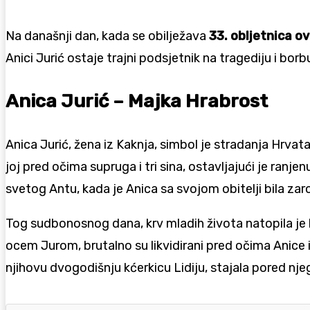
Na današnji dan, kada se obilježava
33. obljetnica o
Anici Jurić ostaje trajni podsjetnik na tragediju i bor
Anica Jurić – Majka Hrabrost
Anica Jurić, žena iz Kaknja, simbol je stradanja Hrvata 
joj pred očima supruga i tri sina, ostavljajući je ranje
svetog Antu, kada je Anica sa svojom obitelji bila zaro
Tog sudbonosnog dana, krv mladih života natopila je 
ocem Jurom, brutalno su likvidirani pred očima Anice i 
njihovu dvogodišnju kćerkicu Lidiju, stajala pored n