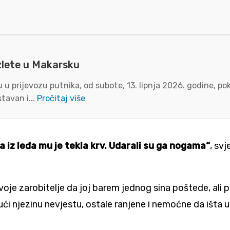
zlete u Makarsku
u prijevozu putnika, od subote, 13. lipnja 2026. godine, p
tavan i...
Pročitaj više
a iz leđa mu je tekla krv. Udarali su ga nogama“
, sv
voje zarobitelje da joj barem jednog sina poštede, ali pri
ući njezinu nevjestu, ostale ranjene i nemoćne da išta u