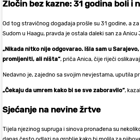
Zločin bez kazne: 31 godina boli i
Od tog stravičnog događaja prošle su 31 godine, a za
Sudom u Haagu, pravda je ostala daleki san za Anicu J
„Nikada nitko nije odgovarao. Išla sam u Sarajevo, 
promijeniti, ali ništa“
, priča Anica, čije riječi osli
Nedavno je, zajedno sa svojim nevjestama, uputila 
„Čekaju da umrem kako bi se sve zaboravilo“
, kaza
Sjećanje na nevine žrtve
Tijela njezinog supruga i sinova pronađena su nekoli
danas često odlazi na groblje kako bi molila za njihov