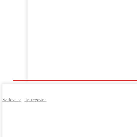
Naslovna
Lokalno
Hercegovina
Sport
Naslovnica
Hercegovina