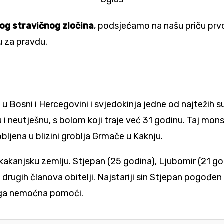
vog stravičnog zločina
, podsjećamo na našu priču prv
bu za pravdu.
u Bosni i Hercegovini i svjedokinja jedne od najtežih sud
nu i neutješnu, s bolom koji traje već 31 godinu. Taj mon
bljena u blizini groblja Grmače u Kaknju.
kakanjsku zemlju. Stjepan (25 godina), Ljubomir (21 go
drugih članova obitelji. Najstariji sin Stjepan pogođen 
jega nemoćna pomoći.