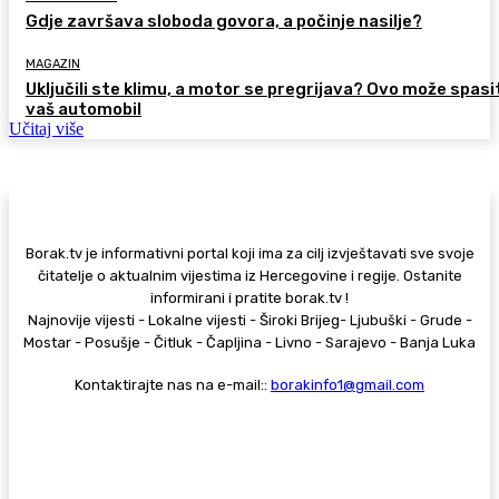
Gdje završava sloboda govora, a počinje nasilje?
MAGAZIN
Uključili ste klimu, a motor se pregrijava? Ovo može spasi
vaš automobil
Učitaj više
Borak.tv je informativni portal koji ima za cilj izvještavati sve svoje
čitatelje o aktualnim vijestima iz Hercegovine i regije. Ostanite
informirani i pratite borak.tv !
Najnovije vijesti - Lokalne vijesti - Široki Brijeg- Ljubuški - Grude -
Mostar - Posušje - Čitluk - Čapljina - Livno - Sarajevo - Banja Luka
Kontaktirajte nas na e-mail::
borakinfo1@gmail.com
© Copyright - Borak.tv