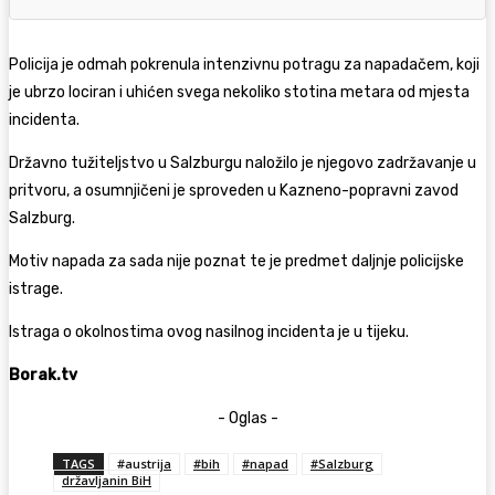
Policija je odmah pokrenula intenzivnu potragu za napadačem, koji
je ubrzo lociran i uhićen svega nekoliko stotina metara od mjesta
incidenta.
Državno tužiteljstvo u Salzburgu naložilo je njegovo zadržavanje u
pritvoru, a osumnjičeni je sproveden u Kazneno-popravni zavod
Salzburg.
Motiv napada za sada nije poznat te je predmet daljnje policijske
istrage.
Istraga o okolnostima ovog nasilnog incidenta je u tijeku.
Borak.tv
- Oglas -
TAGS
#austrija
#bih
#napad
#Salzburg
državljanin BiH