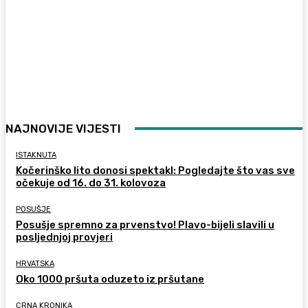
NAJNOVIJE VIJESTI
ISTAKNUTA
Kočerinško lito donosi spektakl: Pogledajte što vas sve
očekuje od 16. do 31. kolovoza
POSUŠJE
Posušje spremno za prvenstvo! Plavo-bijeli slavili u
posljednjoj provjeri
HRVATSKA
Oko 1000 pršuta oduzeto iz pršutane
CRNA KRONIKA