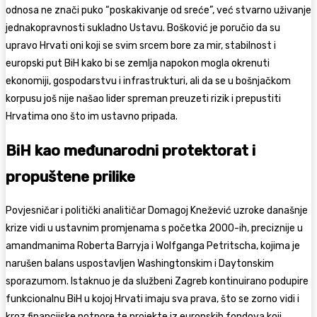
odnosa ne znači puko “poskakivanje od sreće”, već stvarno uživanje
jednakopravnosti sukladno Ustavu. Bošković je poručio da su
upravo Hrvati oni koji se svim srcem bore za mir, stabilnost i
europski put BiH kako bi se zemlja napokon mogla okrenuti
ekonomiji, gospodarstvu i infrastrukturi, ali da se u bošnjačkom
korpusu još nije našao lider spreman preuzeti rizik i prepustiti
Hrvatima ono što im ustavno pripada.
BiH kao međunarodni protektorat i
propuštene prilike
Povjesničar i politički analitičar Domagoj Knežević uzroke današnje
krize vidi u ustavnim promjenama s početka 2000-ih, preciznije u
amandmanima Roberta Barryja i Wolfganga Petritscha, kojima je
narušen balans uspostavljen Washingtonskim i Daytonskim
sporazumom. Istaknuo je da službeni Zagreb kontinuirano podupire
funkcionalnu BiH u kojoj Hrvati imaju sva prava, što se zorno vidi i
kroz financijske potpore te projekte iz europskih fondova koji