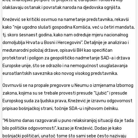
olakšavaju ostanak i povratak naroda na djedovska ognjišta.
Knežević se kritički osvrnuo na nametanje predstavnika, rekavši
kako “nije ugodno slušati gospodina Komšića, već u četiri mandata,
tj. skoro šesnaest godina, kako nam određuje mjeru nacionalnog
domoljublja Hrvata u Bosni i Hercegovini”. Detaljnije je analizirao i
međunarodni položaj države, opisavši BiH kao specifičan
protektorat i poligon za geopolitičko nadmetanje SAD-a i država
Europske unije, što se odrazilo i na nemogućnost usuglašavanja
euroatlantskih saveznika oko novog visokog predstavnika.
Osvrnuvši se na propale pregovore u Neumu o izmjenama Izbornog
zakona, kojima su se trebale provesti presude “Ljubić” i presude
Europskog suda za ljudska prava, Knežević je izravnu odgovornost
pripisao bošnjačkoj strani, točnije SDA-u i njihovom čelniku.
“Mi bismo danas razgovarali u puno relaksiranijoj situaciji da je tada
bilo političke odgovornosti”, kazao je Knežević. Dodao je kako
bošnjački političari, unatoč tome što sami sebe često nazivaju