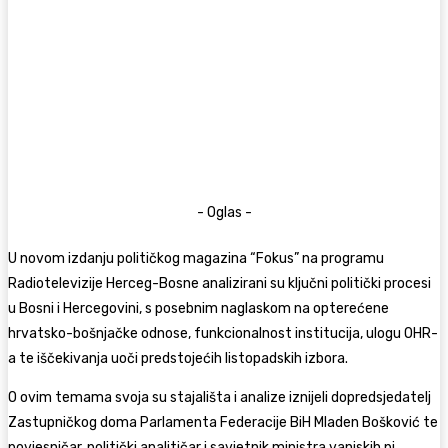
- Oglas -
U novom izdanju političkog magazina “Fokus” na programu
Radiotelevizije Herceg-Bosne analizirani su ključni politički procesi
u Bosni i Hercegovini, s posebnim naglaskom na opterećene
hrvatsko-bošnjačke odnose, funkcionalnost institucija, ulogu OHR-
a te iščekivanja uoči predstojećih listopadskih izbora.
O ovim temama svoja su stajališta i analize iznijeli dopredsjedatelj
Zastupničkog doma Parlamenta Federacije BiH Mladen Bošković te
povjesničar, politički analitičar i savjetnik ministra vanjskih pi