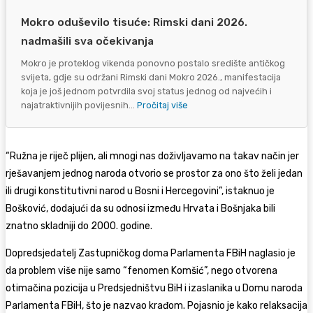
Mokro oduševilo tisuće: Rimski dani 2026.
nadmašili sva očekivanja
Mokro je proteklog vikenda ponovno postalo središte antičkog
svijeta, gdje su održani Rimski dani Mokro 2026., manifestacija
koja je još jednom potvrdila svoj status jednog od najvećih i
najatraktivnijih povijesnih...
Pročitaj više
“Ružna je riječ plijen, ali mnogi nas doživljavamo na takav način jer
rješavanjem jednog naroda otvorio se prostor za ono što želi jedan
ili drugi konstitutivni narod u Bosni i Hercegovini”, istaknuo je
Bošković, dodajući da su odnosi između Hrvata i Bošnjaka bili
znatno skladniji do 2000. godine.
Dopredsjedatelj Zastupničkog doma Parlamenta FBiH naglasio je
da problem više nije samo “fenomen Komšić”, nego otvorena
otimačina pozicija u Predsjedništvu BiH i izaslanika u Domu naroda
Parlamenta FBiH, što je nazvao krađom. Pojasnio je kako relaksacija