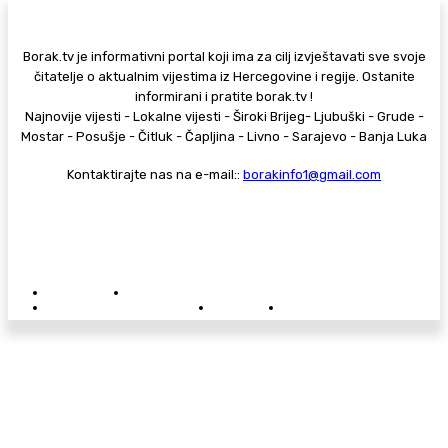
Borak.tv je informativni portal koji ima za cilj izvještavati sve svoje
čitatelje o aktualnim vijestima iz Hercegovine i regije. Ostanite
informirani i pratite borak.tv !
Najnovije vijesti - Lokalne vijesti - Široki Brijeg- Ljubuški - Grude -
Mostar - Posušje - Čitluk - Čapljina - Livno - Sarajevo - Banja Luka
Kontaktirajte nas na e-mail::
borakinfo1@gmail.com
© Copyright - Borak.tv
Privatnost
Pravila anonimnog komentiranja
Oglašavanje na Borak.tv
Donacije
Kontakt