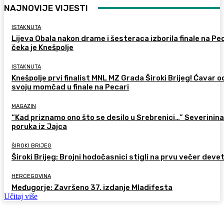
NAJNOVIJE VIJESTI
ISTAKNUTA
Lijeva Obala nakon drame i šesteraca izborila finale na Pec
čeka je Knešpolje
ISTAKNUTA
Knešpolje prvi finalist MNL MZ Grada Široki Brijeg! Ćavar 
svoju momčad u finale na Pecari
MAGAZIN
“Kad priznamo ono što se desilo u Srebrenici…” Severinina
poruka iz Jajca
ŠIROKI BRIJEG
Široki Brijeg: Brojni hodočasnici stigli na prvu večer deve
HERCEGOVINA
Međugorje: Završeno 37. izdanje Mladifesta
Učitaj više