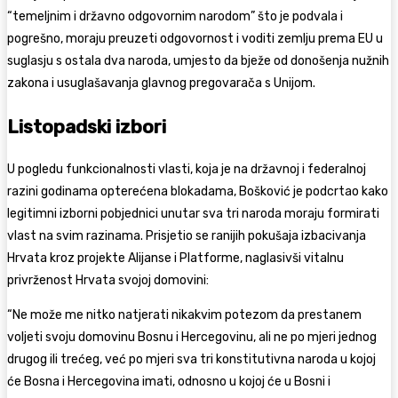
“temeljnim i državno odgovornim narodom” što je podvala i
pogrešno, moraju preuzeti odgovornost i voditi zemlju prema EU u
suglasju s ostala dva naroda, umjesto da bježe od donošenja nužnih
zakona i usuglašavanja glavnog pregovarača s Unijom.
Listopadski izbori
U pogledu funkcionalnosti vlasti, koja je na državnoj i federalnoj
razini godinama opterećena blokadama, Bošković je podcrtao kako
legitimni izborni pobjednici unutar sva tri naroda moraju formirati
vlast na svim razinama. Prisjetio se ranijih pokušaja izbacivanja
Hrvata kroz projekte Alijanse i Platforme, naglasivši vitalnu
privrženost Hrvata svojoj domovini:
“Ne može me nitko natjerati nikakvim potezom da prestanem
voljeti svoju domovinu Bosnu i Hercegovinu, ali ne po mjeri jednog
drugog ili trećeg, već po mjeri sva tri konstitutivna naroda u kojoj
će Bosna i Hercegovina imati, odnosno u kojoj će u Bosni i