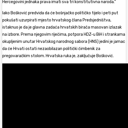
Hercegovini jednaka prava imati sva tri konstitutivna naroda.”
Iako Bošković predviđa da će bošnjačko političko tijelo i peti put
pokušati uzurpirati mjesto hrvatskog člana Predsjedništva,
istaknuo je da je glavna zadaća hrvatskih birača masovan izlazak
na izbore. Prema njegovim riječima, potpora HDZ-u BiH i strankama
okupljenim unutar Hrvatskog narodnog sabora (HNS) jedini je jamac
da će Hrvati ostati nezaobilazan politički čimbenik za
pregovaračkim stolom. Hrvatska ruka je, zaključuje Bošković.