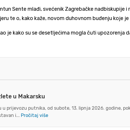
ntun Sente mlađi, svećenik Zagrebačke nadbiskupije i 
jeru te o, kako kaže, novom duhovnom buđenju koje je v
ao je kako su se desetljećima mogla čuti upozorenja da
zlete u Makarsku
u prijevozu putnika, od subote, 13. lipnja 2026. godine, p
tavan i...
Pročitaj više