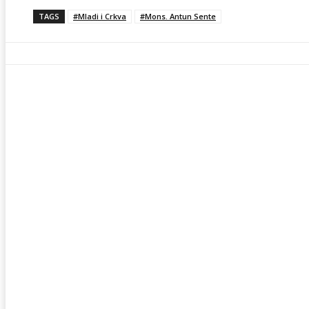
TAGS
#Mladi i Crkva
#Mons. Antun Sente