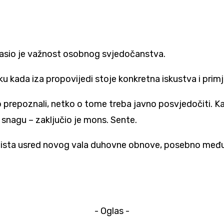
lasio je važnost osobnog svjedočanstva.
u kada iza propovijedi stoje konkretna iskustva i primje
 to prepoznali, netko o tome treba javno posvjedočiti. 
 snagu – zaključio je mons. Sente.
a doista usred novog vala duhovne obnove, posebno među
- Oglas -