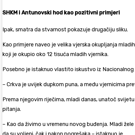
SHKM i Antunovski hod kao pozitivni primjeri
Ipak, smatra da stvarnost pokazuje drugačiju sliku.
Kao primjere naveo je velika vjerska okupljanja mladi
koji je okupio oko 12 tisuća mladih vjernika.
Posebno je istaknuo vlastito iskustvo iz Nacionalnog 
– Crkva je uvijek dupkom puna, a među vjernicima prevla
Prema njegovim riječima, mladi danas, unatoč svijetu 
pitanja.
– Kao da živimo u vremenu novog buđenja. Mladi žele
da su voljeni, čak i nakon pogrešaka – istaknuo je.