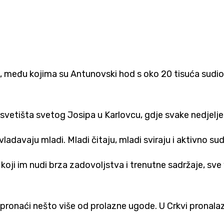
h, među kojima su Antunovski hod s oko 20 tisuća sudio
svetišta svetog Josipa u Karlovcu, gdje svake nedjelje
davaju mladi. Mladi čitaju, mladi sviraju i aktivno sudje
koji im nudi brza zadovoljstva i trenutne sadržaje, sve
 pronaći nešto više od prolazne ugode. U Crkvi pronal