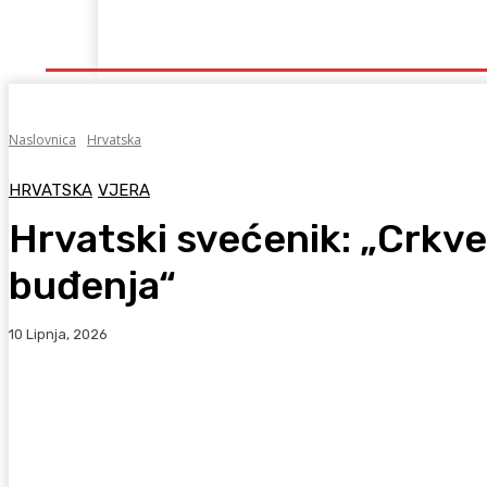
Naslovna
Lokalno
Hercegovina
Sport
Naslovnica
Hrvatska
HRVATSKA
VJERA
Hrvatski svećenik: „Crkv
buđenja“
10 Lipnja, 2026
Facebook
WhatsApp
Viber
X