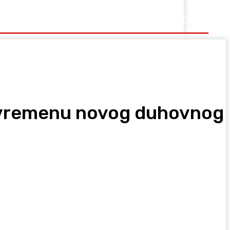
Ostalo
 u vremenu novog duhovnog