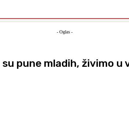
Politika
Crna Kronika
Hrvatska
Magazin
Gospodarstvo
- Oglas -
e su pune mladih, živimo