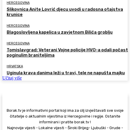
HERCEGOVINA
Slikovnica Anite Lovrić djecu uvodi u radosna otajstva
krunice
HERCEGOVINA
Blagoslovljena kapelica u zavjetnom Bilića groblju
HERCEGOVINA
Tomislavgrad: Veterani Vojne policije HVO-a odali počast
poginulim braniteljima
HRVATSKA
Uginula krava danima leži u travi, tele ne napušta majku
Učitaj više
Borak.tv je informativni portal koji ima za cilj izvještavati sve svoje
čitatelje o aktualnim vijestima iz Hercegovine i regije. Ostanite
informirani i pratite borak.tv !
Najnovije vijesti - Lokalne vijesti - Široki Brijeg- Ljubuški - Grude -