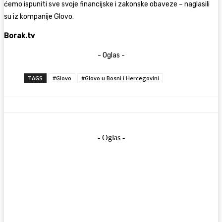
ćemo ispuniti sve svoje financijske i zakonske obaveze – naglasili
su iz kompanije Glovo.
Borak.tv
- Oglas -
TAGS
#Glovo
#Glovo u Bosni i Hercegovini
- Oglas -