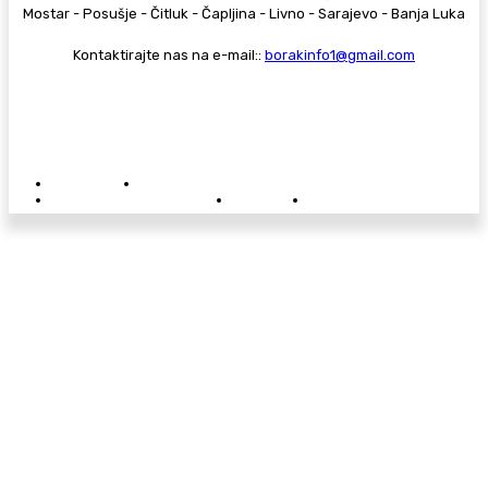
Mostar - Posušje - Čitluk - Čapljina - Livno - Sarajevo - Banja Luka
Kontaktirajte nas na e-mail::
borakinfo1@gmail.com
© Copyright - Borak.tv
Privatnost
Pravila anonimnog komentiranja
Oglašavanje na Borak.tv
Donacije
Kontakt