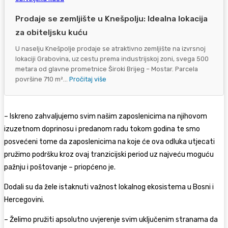
Prodaje se zemljište u Knešpolju: Idealna lokacija
za obiteljsku kuću
U naselju Knešpolje prodaje se atraktivno zemljište na izvrsnoj
lokaciji Grabovina, uz cestu prema industrijskoj zoni, svega 500
metara od glavne prometnice Široki Brijeg – Mostar. Parcela
površine 710 m²...
Pročitaj više
– Iskreno zahvaljujemo svim našim zaposlenicima na njihovom
izuzetnom doprinosu i predanom radu tokom godina te smo
posvećeni tome da zaposlenicima na koje će ova odluka utjecati
pružimo podršku kroz ovaj tranzicijski period uz najveću moguću
pažnju i poštovanje – priopćeno je.
Dodali su da žele istaknuti važnost lokalnog ekosistema u Bosni i
Hercegovini.
– Želimo pružiti apsolutno uvjerenje svim uključenim stranama da