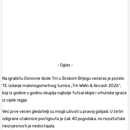
- Oglas -
Na igralištu Osnovne škole Trn u Širokom Brijegu večeras je počelo
13. izdanje malonogometnog turnira „Trn WWin & Aircash 2026“,
koji iz godine u godinu okuplja najbolje futsal ekipe i vrhunske igrače
iz cijele regije.
Već prve večeri gledatelji su mogli uživati u pravoj golijadi. U četiri
odigrane utakmice postignuto je čak 40 pogodaka, no rezultatske
neizvjesnosti je nedostajala.