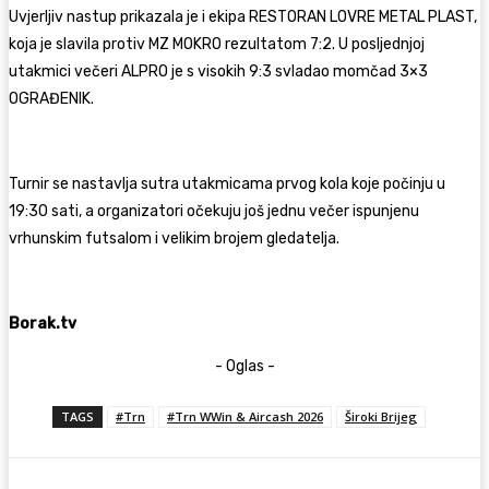
Uvjerljiv nastup prikazala je i ekipa RESTORAN LOVRE METAL PLAST,
koja je slavila protiv MZ MOKRO rezultatom 7:2. U posljednjoj
utakmici večeri ALPRO je s visokih 9:3 svladao momčad 3×3
OGRAĐENIK.
Turnir se nastavlja sutra utakmicama prvog kola koje počinju u
19:30 sati, a organizatori očekuju još jednu večer ispunjenu
vrhunskim futsalom i velikim brojem gledatelja.
Borak.tv
- Oglas -
TAGS
#Trn
#Trn WWin & Aircash 2026
Široki Brijeg