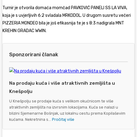
Turnir je otvorila domaća momčad PAVKOVIĆ PANELI SS LA VIVA,
koja je s uvjerljivih 6:2 svladala MRKODOL. U drugom susretu večeri
PIZZERIA MONDEO bila je još efikasnija te je s 8:3 nadigrala MNT
KREHIN GRADAC WWIN.
Sponzorirani članak
Na prodaju kuća i više atraktivnih zemljišta u
Knešpolju
U Knešpolju se prodaje kuća s velikom okućnicom te više
atraktivnih zemljišta na izvrsnim lokacijama. Kuća se nalazi u
blizini Sjemenarne Bošnjak, uz lokalnu cestu prema Kopilaševim
kućama. Nekretnina s...
Pročitaj više