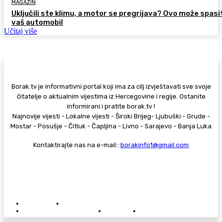
MAGAZIN
Uključili ste klimu, a motor se pregrijava? Ovo može spasi
vaš automobil
Učitaj više
Borak.tv je informativni portal koji ima za cilj izvještavati sve svoje
čitatelje o aktualnim vijestima iz Hercegovine i regije. Ostanite
informirani i pratite borak.tv !
Najnovije vijesti - Lokalne vijesti - Široki Brijeg- Ljubuški - Grude -
Mostar - Posušje - Čitluk - Čapljina - Livno - Sarajevo - Banja Luka
Kontaktirajte nas na e-mail::
borakinfo1@gmail.com
© Copyright - Borak.tv
Privatnost
Pravila anonimnog komentiranja
Oglašavanje na Borak.tv
Donacije
Kontakt