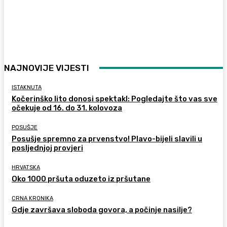
NAJNOVIJE VIJESTI
ISTAKNUTA
Kočerinško lito donosi spektakl: Pogledajte što vas sve
očekuje od 16. do 31. kolovoza
POSUŠJE
Posušje spremno za prvenstvo! Plavo-bijeli slavili u
posljednjoj provjeri
HRVATSKA
Oko 1000 pršuta oduzeto iz pršutane
CRNA KRONIKA
Gdje završava sloboda govora, a počinje nasilje?