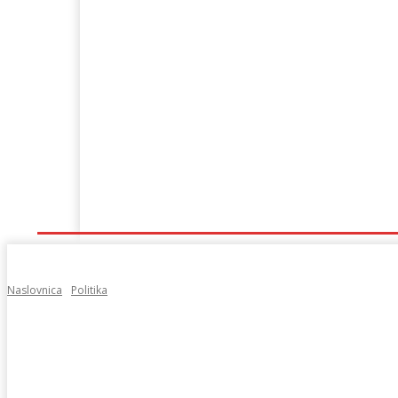
Naslovna
Lokalno
Hercegovina
Sport
Naslovnica
Politika