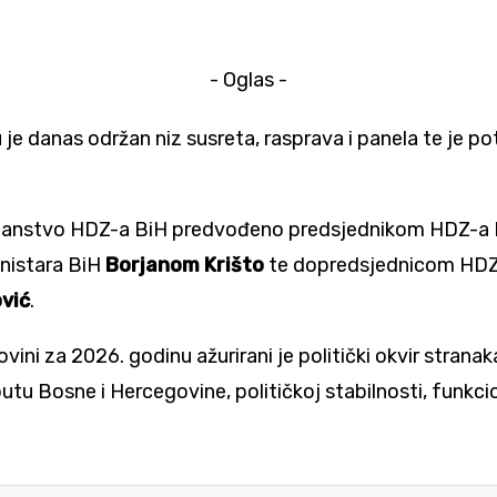
- Oglas -
 danas održan niz susreta, rasprava i panela te je potp
slanstvo HDZ-a BiH predvođeno predsjednikom HDZ-a 
inistara BiH
Borjanom Krišto
te dopredsjednicom HDZ-
ović
.
vini za 2026. godinu ažurirani je politički okvir strana
tu Bosne i Hercegovine, političkoj stabilnosti, funkcio