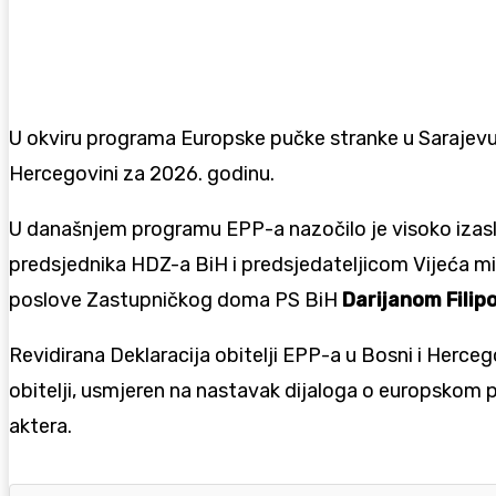
U okviru programa Europske pučke stranke u Sarajevu je
Hercegovini za 2026. godinu.
U današnjem programu EPP-a nazočilo je visoko iza
predsjednika HDZ-a BiH i predsjedateljicom Vijeća m
poslove Zastupničkog doma PS BiH
Darijanom Filip
Revidirana Deklaracija obitelji EPP-a u Bosni i Hercego
obitelji, usmjeren na nastavak dijaloga o europskom pu
aktera.