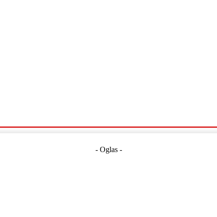
Politika
Crna Kronika
Hrvatska
Magazin
Gospodarstvo
- Oglas -