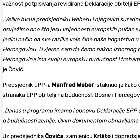
važnost potpisivanja revidirane Deklaracije obitelji E
„Veliko hvala predsjedniku Weberu i njegovim suradnic
osvježimo ono što jesu vrijednosti europskih pučana ko
jedini način da sve razlike koje čine naše bogatstvo u
Hercegovinu. Uvjeren sam da ćemo nakon izbornog proc
Hercegovina ima svoju europsku budućnost i trebamo j
je Čović.
Predsjednik EPP-a
Manfred Weber
istaknuo je kako 
stranaka EPP obitelji na budućnost Bosne i Hercegov
„Danas u programu imamo i obnovu Deklaracije EPP obi
o budućnosti zemlje. Ovim dokumentom obnavljamo zaj
Uz predsjednika
Čovića
, zamjenicu
Krišto
i dopredsj