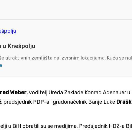
a u Knešpolju
e atraktivnih zemljišta na izvrsnim lokacijama. Kuća se nal
e
red Weber
, voditelj Ureda Zaklade Konrad Adenauer u
ć
, predsjednik PDP-a i gradonačelnik Banje Luke
Drašk
lji u BiH obratili su se medijima. Predsjednik HDZ-a Bi