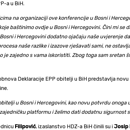
PP-a u BiH.
ima na organizaciji ove konferencije u Bosni i Hercego
je baštinimo ovdje u Bosni i Hercegovini. Čini mi se da 
 Bosni i Hercegovini dodatno ojačaju naše uvjerenje da 
esa naše razlike i izazove rješavati sami, ne ostavlja
e zajedno s vama iskoristiti. Zbog toga sam sretan što
obnova Deklaracije EPP obitelji u BiH predstavlja novu 
ine.
telji u Bosni i Hercegovini, kao novu potvrdu onoga u 
edničku platformu i želimo dati dodatnu sigurnost sta
ednicu
Filipović
, izaslanstvo HDZ-a BiH činili su i
Josip 