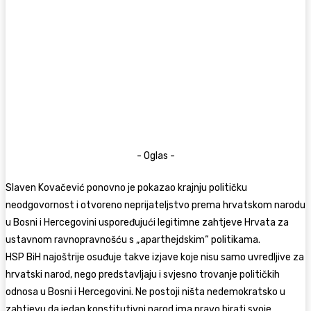
- Oglas -
Slaven Kovačević ponovno je pokazao krajnju političku
neodgovornost i otvoreno neprijateljstvo prema hrvatskom narodu
u Bosni i Hercegovini uspoređujući legitimne zahtjeve Hrvata za
ustavnom ravnopravnošću s „aparthejdskim“ politikama.
HSP BiH najoštrije osuđuje takve izjave koje nisu samo uvredljive za
hrvatski narod, nego predstavljaju i svjesno trovanje političkih
odnosa u Bosni i Hercegovini. Ne postoji ništa nedemokratsko u
zahtjevu da jedan konstitutivni narod ima pravo birati svoje