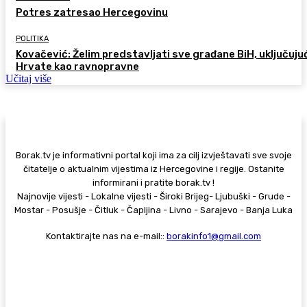
Potres zatresao Hercegovinu
POLITIKA
Kovačević: Želim predstavljati sve građane BiH, uključujuć
Hrvate kao ravnopravne
Učitaj više
Borak.tv je informativni portal koji ima za cilj izvještavati sve svoje
čitatelje o aktualnim vijestima iz Hercegovine i regije. Ostanite
informirani i pratite borak.tv !
Najnovije vijesti - Lokalne vijesti - Široki Brijeg- Ljubuški - Grude -
Mostar - Posušje - Čitluk - Čapljina - Livno - Sarajevo - Banja Luka
Kontaktirajte nas na e-mail::
borakinfo1@gmail.com
© Copyright - Borak.tv