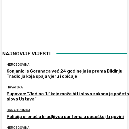
NAJNOVIJE VIJESTI
HERCEGOVINA
Konjanici s Goranaca već 24 godine jašu prema Blidinju:
Tradicija koja spaja vjeru i običaje
HRVATSKA
Pupovac: “Jedino ‘U’ koje može biti slovo zakona je počet
slovo Ustava”
CRNA KRONIKA
Policija pronašla kradljivca parfema u posuškoj trgovini
HERCEGOVINA