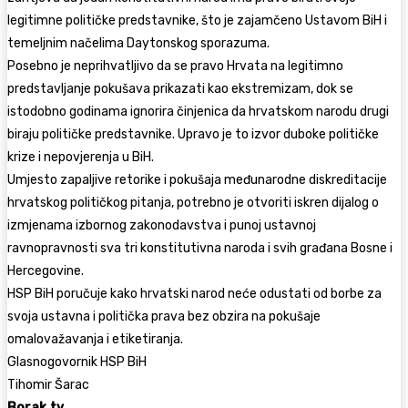
legitimne političke predstavnike, što je zajamčeno Ustavom BiH i
temeljnim načelima Daytonskog sporazuma.
Posebno je neprihvatljivo da se pravo Hrvata na legitimno
predstavljanje pokušava prikazati kao ekstremizam, dok se
istodobno godinama ignorira činjenica da hrvatskom narodu drugi
biraju političke predstavnike. Upravo je to izvor duboke političke
krize i nepovjerenja u BiH.
Umjesto zapaljive retorike i pokušaja međunarodne diskreditacije
hrvatskog političkog pitanja, potrebno je otvoriti iskren dijalog o
izmjenama izbornog zakonodavstva i punoj ustavnoj
ravnopravnosti sva tri konstitutivna naroda i svih građana Bosne i
Hercegovine.
HSP BiH poručuje kako hrvatski narod neće odustati od borbe za
svoja ustavna i politička prava bez obzira na pokušaje
omalovažavanja i etiketiranja.
Glasnogovornik HSP BiH
Tihomir Šarac
Borak.tv