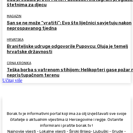
štetnima za djecu
MAGAZIN
San se ne može “vratiti”: Evo što liječnici savjetuju nakon
neprospavanog tjedna
HRVATSKA
Braniteljske udruge odgovorile Pupovcu: Oluja je temelj
hrvatske državnosti
CRNA KRONIKA
Teška borba s vatrenom stihijom: Helikopteri gase požar 
nepristupačnom terenu
Učitaj više
Borak.tv je informativni portal koji ima za cilj izvještavati sve svoje
čitatelje o aktualnim vijestima iz Hercegovine i regije. Ostanite
informirani i pratite borak.tv !
Najnovije vijesti - Lokalne vijesti - Široki Brijeg- Ljubuški - Grude -