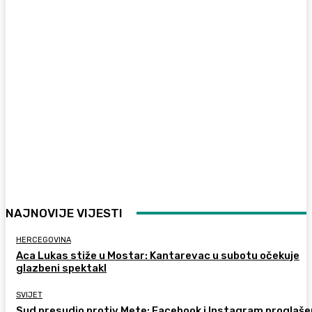
NAJNOVIJE VIJESTI
HERCEGOVINA
Aca Lukas stiže u Mostar: Kantarevac u subotu očekuje
glazbeni spektakl
SVIJET
Sud presudio protiv Mete: Facebook i Instagram proglaše