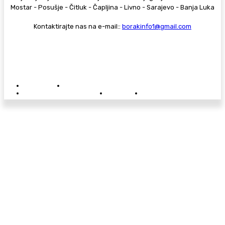
Mostar - Posušje - Čitluk - Čapljina - Livno - Sarajevo - Banja Luka
Kontaktirajte nas na e-mail::
borakinfo1@gmail.com
© Copyright - Borak.tv
Privatnost
Pravila anonimnog komentiranja
Oglašavanje na Borak.tv
Donacije
Kontakt