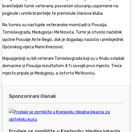
braniteljski turnir veterana, posvećen očuvanju uspomene na
poginule i umrle branitelje te preminule članove kluba.
Na turniru su nastupile veteranske momčadi iz Posušja,
Tomislavgrada, Međugorja i Metkovića. Turnir je otvorio načelnik
općine Posušje Ante Begić, dok je događaju nazočio i predsjednik
Općinskog vijeća Mario Knezović.
Najuspješniji su bili veterani Tomislavgrada koji su u finalu svladali
domaćine iz Posušja rezultatom 4:1 i osvojili prvo mjesto. Treće
mjesto pripalo je Međugorju, a četvrto Metkoviću.
Sponzorirani članak
Prodaje se zemljište u Knešpolju: Idealna lokacija