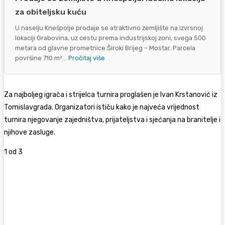
za obiteljsku kuću
U naselju Knešpolje prodaje se atraktivno zemljište na izvrsnoj
lokaciji Grabovina, uz cestu prema industrijskoj zoni, svega 500
metara od glavne prometnice Široki Brijeg – Mostar. Parcela
površine 710 m²...
Pročitaj više
Za najboljeg igrača i strijelca turnira proglašen je Ivan Krstanović iz
Tomislavgrada. Organizatori ističu kako je najveća vrijednost
turnira njegovanje zajedništva, prijateljstva i sjećanja na branitelje i
njihove zasluge.
1
od 3