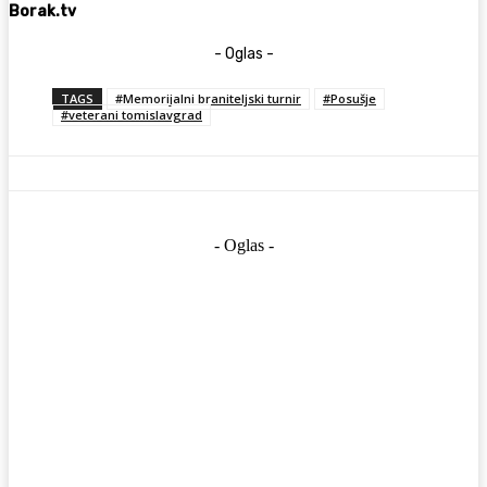
Borak.tv
- Oglas -
TAGS
#Memorijalni braniteljski turnir
#Posušje
#veterani tomislavgrad
- Oglas -