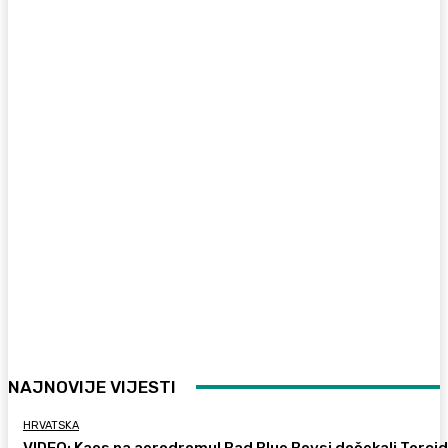
NAJNOVIJE VIJESTI
HRVATSKA
VIDEO: Kaos na aerodromu! Bad Blue Boysi dočekali Torcid