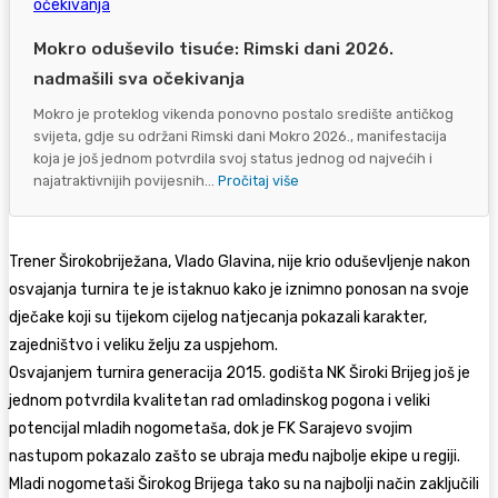
Mokro oduševilo tisuće: Rimski dani 2026.
nadmašili sva očekivanja
Mokro je proteklog vikenda ponovno postalo središte antičkog
svijeta, gdje su održani Rimski dani Mokro 2026., manifestacija
koja je još jednom potvrdila svoj status jednog od najvećih i
najatraktivnijih povijesnih...
Pročitaj više
Trener Širokobriježana, Vlado Glavina, nije krio oduševljenje nakon
osvajanja turnira te je istaknuo kako je iznimno ponosan na svoje
dječake koji su tijekom cijelog natjecanja pokazali karakter,
zajedništvo i veliku želju za uspjehom.
Osvajanjem turnira generacija 2015. godišta NK Široki Brijeg još je
jednom potvrdila kvalitetan rad omladinskog pogona i veliki
potencijal mladih nogometaša, dok je FK Sarajevo svojim
nastupom pokazalo zašto se ubraja među najbolje ekipe u regiji.
Mladi nogometaši Širokog Brijega tako su na najbolji način zaključili