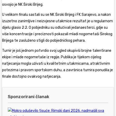
osvojio je NK Široki Brijeg.
U velikom finalu sastali su se NK Široki Brijeg i FK Sarajevo, a nakon
izuzetno zanimljive i neizvjesne utakmice rezultat je u regularnom
dijelu glasio 2:2. O pobjedniku su odlučivali jedanaesterci, gdje su
više koncentracije i preciznosti pokazali mladi nogometaši Širokog
Brijega te zasluženo stigli do pobjedničkog pehara.
Turnir je još jednom potvrdio svoj ugled okupivši brojne talentirane
ekipe i mlade nogometaše iz regije. Publika je tijekom cijelog
natjecanja mogla uživati u kvalitetnim utakmicama, atraktivnim
potezima i pravom sportskom duhu, a završnica turnira ponudila je
finale dostojno ovakvog natjecanja.
Sponzorirani članak