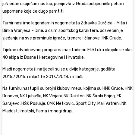
još jedan uspješan nastup, ponijevši iz Gruda pobjednički pehar i
uspomene koje će dugo pamtiti.
Turnir nosi ime legendarnih nogometaša Zdravka Jurčića – Miša i
Dinka Vranješa – Dine, a osim sportskog karaktera, posvećen je
sjećanju na sve preminule igrače, trenere i članove HNK Grude.
Tijekom dvodnevnog programa na stadionu Elić Luka okupilo se oko
40 ekipa iz Bosne i Hercegovine i Hrvatske.
Mladi nogometaši natjecali su se u dvije kategorije, godišta
2015./2016. i mlađi te 2017./2018. i mlađi.
Na turniru nastupili su brojni klubovi među kojima su HNK Grude, HNK
Drinovci, NK Ljubuški, NK Vinjani, NK Rakitno, NK Široki Brijeg, FK
Sarajevo, HŠK Posušje, OMK Metković, Sport City, Mali Vatreni, NK
Mladost, Imotski, Fama i mnogi drugi.