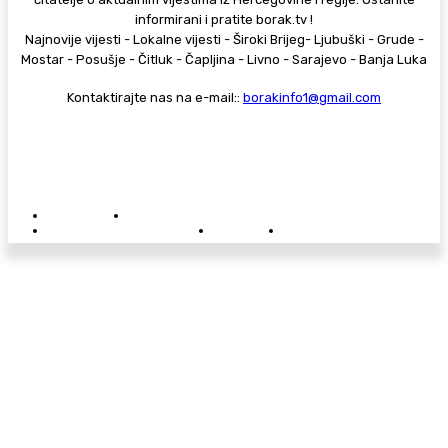
informirani i pratite borak.tv !
Najnovije vijesti - Lokalne vijesti - Široki Brijeg- Ljubuški - Grude -
Mostar - Posušje - Čitluk - Čapljina - Livno - Sarajevo - Banja Luka
Kontaktirajte nas na e-mail::
borakinfo1@gmail.com
© Copyright - Borak.tv
Privatnost
Pravila anonimnog komentiranja
Oglašavanje na Borak.tv
Donacije
Kontakt