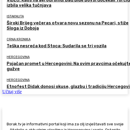
izbila velika tučnjava
ISTAKNUTA
Široki Brijeg večeras otvara novu sezonu na Pecari, stiže
Sloga iz Doboja
CRNA KRONIKA
Teška nesreća kod Stoca: Sudarila se tri vozila
HERCEGOVINA
Pojačan promet u Hercegovini: Na ovim pravcima očekujt
gužve
HERCEGOVINA
Etnofest Didak donosi okuse, glazbu i tradiciju Hercegov
Učitaj više
Borak.tv je informativni portal koji ima za cilj izvještavati sve svoje
čitatelje o aktualnim vijestima iz Hercegovine i regije. Ostanite