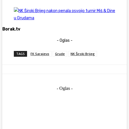
Borak.tv
- Oglas -
TAGS
FK Sarajevo
Grude
NK Široki Brijeg
- Oglas -