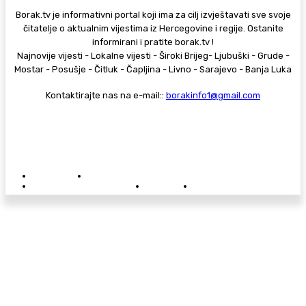
Borak.tv je informativni portal koji ima za cilj izvještavati sve svoje
čitatelje o aktualnim vijestima iz Hercegovine i regije. Ostanite
informirani i pratite borak.tv !
Najnovije vijesti - Lokalne vijesti - Široki Brijeg- Ljubuški - Grude -
Mostar - Posušje - Čitluk - Čapljina - Livno - Sarajevo - Banja Luka
Kontaktirajte nas na e-mail::
borakinfo1@gmail.com
© Copyright - Borak.tv
Privatnost
Pravila anonimnog komentiranja
Oglašavanje na Borak.tv
Donacije
Kontakt