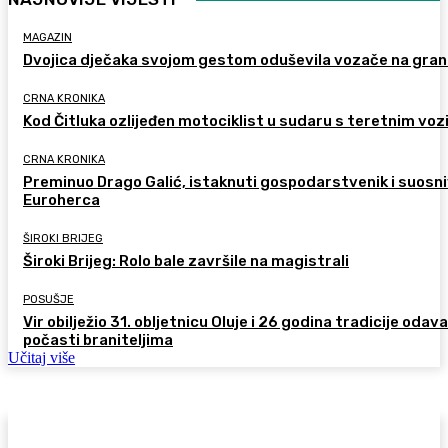
MAGAZIN
Dvojica dječaka svojom gestom oduševila vozače na gran
CRNA KRONIKA
Kod Čitluka ozlijeđen motociklist u sudaru s teretnim voz
CRNA KRONIKA
Preminuo Drago Galić, istaknuti gospodarstvenik i suosn
Euroherca
ŠIROKI BRIJEG
Široki Brijeg: Rolo bale završile na magistrali
POSUŠJE
Vir obilježio 31. obljetnicu Oluje i 26 godina tradicije odav
počasti braniteljima
Učitaj više