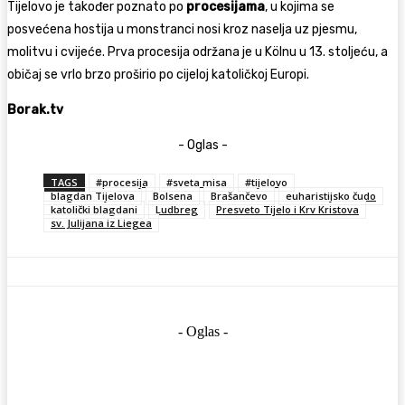
Tijelovo je također poznato po
procesijama
, u kojima se
posvećena hostija u monstranci nosi kroz naselja uz pjesmu,
molitvu i cvijeće. Prva procesija održana je u Kölnu u 13. stoljeću, a
običaj se vrlo brzo proširio po cijeloj katoličkoj Europi.
Borak.tv
- Oglas -
TAGS
#procesija
#sveta misa
#tijelovo
blagdan Tijelova
Bolsena
Brašančevo
euharistijsko čudo
katolički blagdani
Ludbreg
Presveto Tijelo i Krv Kristova
sv. Julijana iz Liegea
- Oglas -