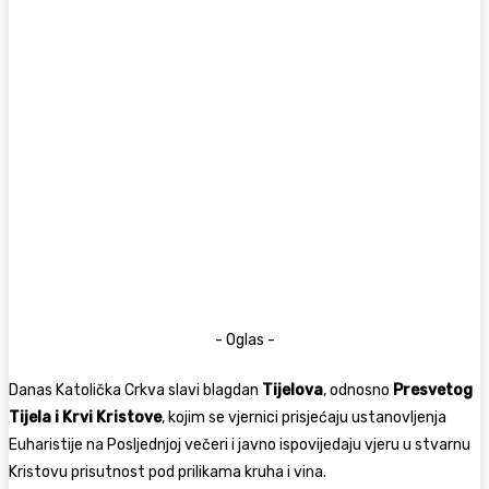
- Oglas -
Danas Katolička Crkva slavi blagdan
Tijelova
, odnosno
Presvetog
Tijela i Krvi Kristove
, kojim se vjernici prisjećaju ustanovljenja
Euharistije na Posljednjoj večeri i javno ispovijedaju vjeru u stvarnu
Kristovu prisutnost pod prilikama kruha i vina.