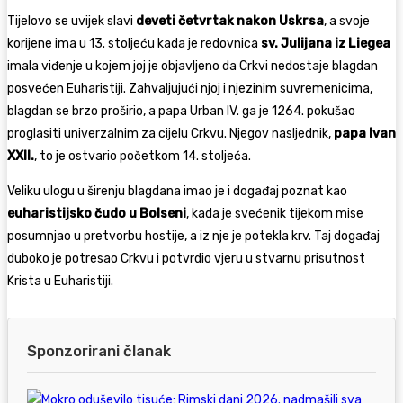
Tijelovo se uvijek slavi
deveti četvrtak nakon Uskrsa
, a svoje
korijene ima u 13. stoljeću kada je redovnica
sv. Julijana iz Liegea
imala viđenje u kojem joj je objavljeno da Crkvi nedostaje blagdan
posvećen Euharistiji. Zahvaljujući njoj i njezinim suvremenicima,
blagdan se brzo proširio, a papa Urban IV. ga je 1264. pokušao
proglasiti univerzalnim za cijelu Crkvu. Njegov nasljednik,
papa Ivan
XXII.
, to je ostvario početkom 14. stoljeća.
Veliku ulogu u širenju blagdana imao je i događaj poznat kao
euharistijsko čudo u Bolseni
, kada je svećenik tijekom mise
posumnjao u pretvorbu hostije, a iz nje je potekla krv. Taj događaj
duboko je potresao Crkvu i potvrdio vjeru u stvarnu prisutnost
Krista u Euharistiji.
Sponzorirani članak