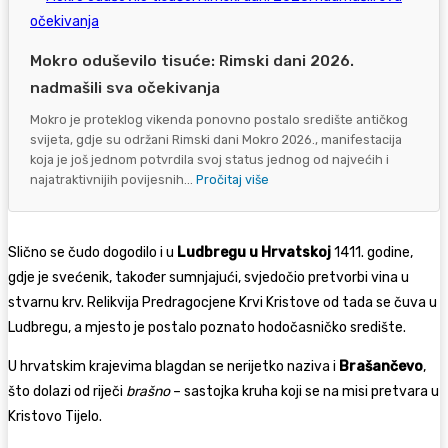
Mokro oduševilo tisuće: Rimski dani 2026.
nadmašili sva očekivanja
Mokro je proteklog vikenda ponovno postalo središte antičkog
svijeta, gdje su održani Rimski dani Mokro 2026., manifestacija
koja je još jednom potvrdila svoj status jednog od najvećih i
najatraktivnijih povijesnih...
Pročitaj više
Slično se čudo dogodilo i u
Ludbregu u Hrvatskoj
1411. godine,
gdje je svećenik, također sumnjajući, svjedočio pretvorbi vina u
stvarnu krv. Relikvija Predragocjene Krvi Kristove od tada se čuva u
Ludbregu, a mjesto je postalo poznato hodočasničko središte.
U hrvatskim krajevima blagdan se nerijetko naziva i
Brašančevo
,
što dolazi od riječi
brašno
– sastojka kruha koji se na misi pretvara u
Kristovo Tijelo.