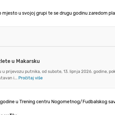
esto u svojoj grupi te se drugu godinu zaredom plasira
zlete u Makarsku
u prijevozu putnika, od subote, 13. lipnja 2026. godine, p
tavan i...
Pročitaj više
026. godine u Trening centru Nogometnog/Fudbalskog sav