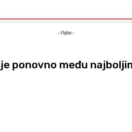
Politika
Crna Kronika
Hrvatska
Magazin
Gospodarstvo
- Oglas -
šje ponovno među najbolji