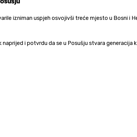
Posušju
ile izniman uspjeh osvojivši treće mjesto u Bosni i He
 naprijed i potvrdu da se u Posušju stvara generacija k