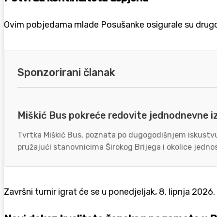
Ovim pobjedama mlade Posušanke osigurale su drugo mj
Sponzorirani članak
Miškić Bus pokreće redovite jednodnevne i
Tvrtka Miškić Bus, poznata po dugogodišnjem iskustvu 
pružajući stanovnicima Širokog Brijega i okolice jednos
Završni turnir igrat će se u ponedjeljak, 8. lipnja 2