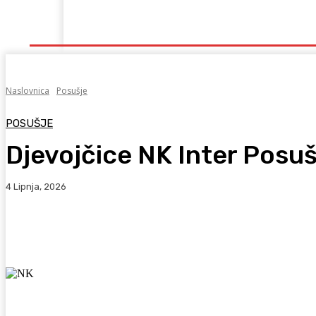
Naslovna
Lokalno
Hercegovina
Sport
Naslovnica
Posušje
POSUŠJE
Djevojčice NK Inter Posu
4 Lipnja, 2026
Facebook
WhatsApp
Viber
X