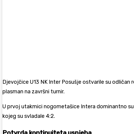
Djevojčice U13
NK Inter Posušje
ostvarile su odličan r
plasman na završni turnir.
U prvoj utakmici nogometašice Intera dominantno su s
kojeg su svladale 4:2.
Potvrda kontinuiteta uspjeha