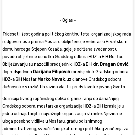
- Oglas -
Trideset i šest godina političkog kontinuiteta, organizacijskog rada
i odgovornosti prema Mostaru obilježeno je večeras u Hrvatskom
domu hercega Stjepan Kosača, gdje je održana svečanost u
povodu obljetnice osnutka Gradskog odbora HDZ-a BiH Mostar.
Obilježavanju su nazočili predsjednik HDZ-a BiH
dr.
Dragan Čović
,
dopredsjednica
Darijana Filipović
i predsjednik Gradskog odbora
HDZ-a BiH Mostar
Marko Novak
, uz članove Gradskog odbora,
dužnosnike s različitih razina vlasti i predstavnike javnog života.
Od inicijativnog i općinskog oblika organiziranja do današnjeg
Gradskog odbora, mostarska organizacija HDZ-a BiH izrasla je u
jednu od najstarijih i najvažnijih organizacija stranke. Njezina je
uloga posebno vidljiva u Mostaru, gradu od iznimnog
administrativnog, sveučilišnog, kulturnog i političkog značenja za