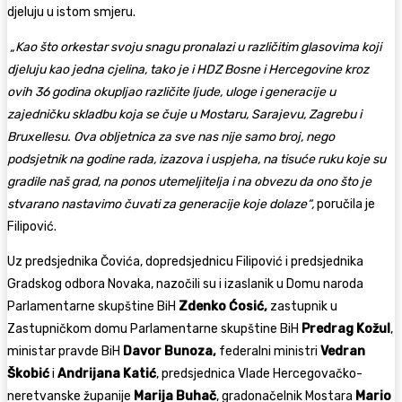
djeluju u istom smjeru.
„Kao što orkestar svoju snagu pronalazi u različitim glasovima koji
djeluju kao jedna cjelina, tako je i HDZ Bosne i Hercegovine kroz
ovih 36 godina okupljao različite ljude, uloge i generacije u
zajedničku skladbu koja se čuje u Mostaru, Sarajevu, Zagrebu i
Bruxellesu. Ova obljetnica za sve nas nije samo broj, nego
podsjetnik na godine rada, izazova i uspjeha, na tisuće ruku koje su
gradile naš grad, na ponos utemeljitelja i na obvezu da ono što je
stvarano nastavimo čuvati za generacije koje dolaze“,
poručila je
Filipović.
Uz predsjednika Čovića, dopredsjednicu Filipović i predsjednika
Gradskog odbora Novaka, nazočili su i izaslanik u Domu naroda
Parlamentarne skupštine BiH
Zdenko Ćosić,
zastupnik u
Zastupničkom domu Parlamentarne skupštine BiH
Predrag Kožul
,
ministar pravde BiH
Davor Bunoza,
federalni ministri
Vedran
Škobić
i
Andrijana Katić
, predsjednica Vlade Hercegovačko-
neretvanske županije
Marija Buhač
, gradonačelnik Mostara
Mario