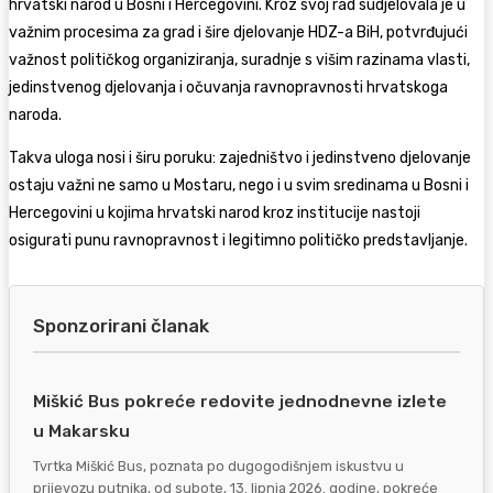
hrvatski narod u Bosni i Hercegovini. Kroz svoj rad sudjelovala je u
važnim procesima za grad i šire djelovanje HDZ-a BiH, potvrđujući
važnost političkog organiziranja, suradnje s višim razinama vlasti,
jedinstvenog djelovanja i očuvanja ravnopravnosti hrvatskoga
naroda.
Takva uloga nosi i širu poruku: zajedništvo i jedinstveno djelovanje
ostaju važni ne samo u Mostaru, nego i u svim sredinama u Bosni i
Hercegovini u kojima hrvatski narod kroz institucije nastoji
osigurati punu ravnopravnost i legitimno političko predstavljanje.
Sponzorirani članak
Miškić Bus pokreće redovite jednodnevne izlete
u Makarsku
Tvrtka Miškić Bus, poznata po dugogodišnjem iskustvu u
prijevozu putnika, od subote, 13. lipnja 2026. godine, pokreće