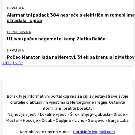
HRVATSKA
Alarmantni podaci: 384 nesreće s električnim romobilima
stradala i djeca
HERCEGOVINA
U Livnu počeo nogometni kamp Zlatka Dalića
HRVATSKA
Počeo Maraton lađa na Neretvi: 31 ekipa krenula iz Metkov
Učitaj više
Borak.tv je informativni portal koji ima za cilj izvještavati sve svoje
čitatelje o aktualnim vijestima iz Hercegovine i regije. Ostanite
informirani i pratite borak.tv !
Najnovije vijesti - Lokalne vijesti - Široki Brijeg- Ljubuški - Grude -
Mostar - Posušje - Čitluk - Čapljina - Livno - Sarajevo - Banja Luka
Kontaktirajte nas na e-mail::
borakinfo1@gmail.com