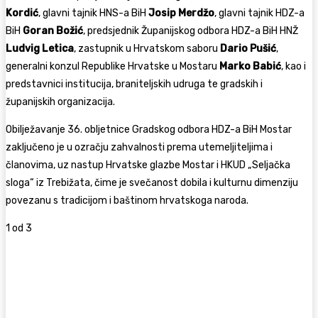
Kordić
, glavni tajnik HNS-a BiH
Josip Merdžo
, glavni tajnik HDZ-a
BiH
Goran Božić
, predsjednik Županijskog odbora HDZ-a BiH HNŽ
Ludvig Letica
, zastupnik u Hrvatskom saboru
Dario Pušić
,
generalni konzul Republike Hrvatske u Mostaru
Marko Babić
, kao i
predstavnici institucija, braniteljskih udruga te gradskih i
županijskih organizacija.
Obilježavanje 36. obljetnice Gradskog odbora HDZ-a BiH Mostar
zaključeno je u ozračju zahvalnosti prema utemeljiteljima i
članovima, uz nastup Hrvatske glazbe Mostar i HKUD „Seljačka
sloga“ iz Trebižata, čime je svečanost dobila i kulturnu dimenziju
povezanu s tradicijom i baštinom hrvatskoga naroda.
1
od 3