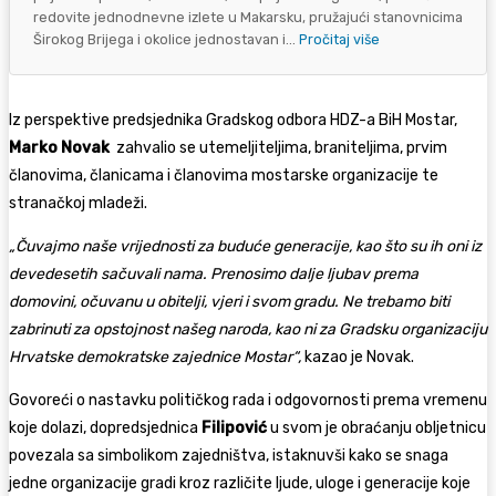
redovite jednodnevne izlete u Makarsku, pružajući stanovnicima
Širokog Brijega i okolice jednostavan i...
Pročitaj više
Iz perspektive predsjednika Gradskog odbora HDZ-a BiH Mostar,
Marko Novak
zahvalio se utemeljiteljima, braniteljima, prvim
članovima, članicama i članovima mostarske organizacije te
stranačkoj mladeži.
„Čuvajmo naše vrijednosti za buduće generacije, kao što su ih oni iz
devedesetih sačuvali nama. Prenosimo dalje ljubav prema
domovini, očuvanu u obitelji, vjeri i svom gradu. Ne trebamo biti
zabrinuti za opstojnost našeg naroda, kao ni za Gradsku organizaciju
Hrvatske demokratske zajednice Mostar“,
kazao je Novak.
Govoreći o nastavku političkog rada i odgovornosti prema vremenu
koje dolazi, dopredsjednica
Filipović
u svom je obraćanju obljetnicu
povezala sa simbolikom zajedništva, istaknuvši kako se snaga
jedne organizacije gradi kroz različite ljude, uloge i generacije koje