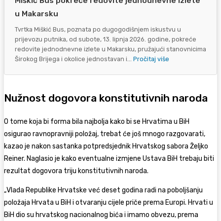
Miškić Bus pokreće redovite jednodnevne izlete
u Makarsku
Tvrtka Miškić Bus, poznata po dugogodišnjem iskustvu u
prijevozu putnika, od subote, 13. lipnja 2026. godine, pokreće
redovite jednodnevne izlete u Makarsku, pružajući stanovnicima
Širokog Brijega i okolice jednostavan i...
Pročitaj više
Nužnost dogovora konstitutivnih naroda
O tome koja bi forma bila najbolja kako bi se Hrvatima u BiH
osigurao ravnopravniji položaj, trebat će još mnogo razgovarati,
kazao je nakon sastanka potpredsjednik Hrvatskog sabora Željko
Reiner. Naglasio je kako eventualne izmjene Ustava BiH trebaju biti
rezultat dogovora triju konstitutivnih naroda.
„Vlada Republike Hrvatske već deset godina radi na poboljšanju
položaja Hrvata u BiH i otvaranju cijele priče prema Europi. Hrvati u
BiH dio su hrvatskog nacionalnog bića i imamo obvezu, prema