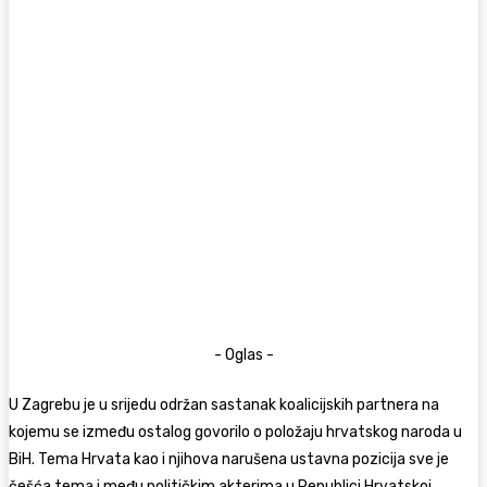
- Oglas -
U Zagrebu je u srijedu održan sastanak koalicijskih partnera na
kojemu se između ostalog govorilo o položaju hrvatskog naroda u
BiH. Tema Hrvata kao i njihova narušena ustavna pozicija sve je
češća tema i među političkim akterima u Republici Hrvatskoj.