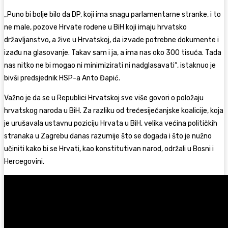
„Puno bi bolje bilo da DP, koji ima snagu parlamentarne stranke, i to
ne male, pozove Hrvate rođene u BiH koji imaju hrvatsko
državljanstvo, a žive u Hrvatskoj, da izvade potrebne dokumente i
izađu na glasovanje. Takav sam i ja, a ima nas oko 300 tisuća. Tada
nas nitko ne bi mogao ni minimizirati ni nadglasavati“, istaknuo je
bivši predsjednik HSP-a Anto Đapić.
Važno je da se u Republici Hrvatskoj sve više govori o položaju
hrvatskog naroda u BiH. Za razliku od trećesiječanjske koalicije, koja
je urušavala ustavnu poziciju Hrvata u BiH, velika većina političkih
stranaka u Zagrebu danas razumije što se događa i što je nužno
učiniti kako bi se Hrvati, kao konstitutivan narod, održali u Bosni i
Hercegovini.