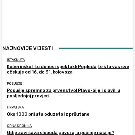
NAJNOVIJE VIJESTI
ISTAKNUTA
Kočerinško lito donosi spektakl: Pogledajte što vas sve
očekuje od 16. do 31. kolovoza
POSUŠJE
Posušje spremno za prvenstvo! Plavo-bijeli slavili u
posljednjoj provjeri
HRVATSKA
Oko 1000 pršuta oduzeto iz pršutane
CRNA KRONIKA
Gdje završava sloboda govora, a počinje nasilje?