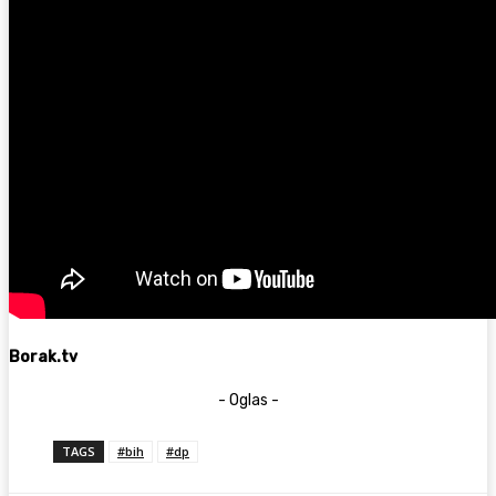
Borak.tv
- Oglas -
TAGS
#bih
#dp