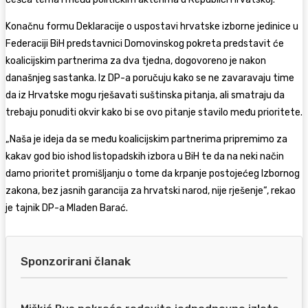
Konačnu formu Deklaracije o uspostavi hrvatske izborne jedinice u
Federaciji BiH predstavnici Domovinskog pokreta predstavit će
koalicijskim partnerima za dva tjedna, dogovoreno je nakon
današnjeg sastanka. Iz DP-a poručuju kako se ne zavaravaju time
da iz Hrvatske mogu rješavati suštinska pitanja, ali smatraju da
trebaju ponuditi okvir kako bi se ovo pitanje stavilo među prioritete.
„Naša je ideja da se među koalicijskim partnerima pripremimo za
kakav god bio ishod listopadskih izbora u BiH te da na neki način
damo prioritet promišljanju o tome da krpanje postojećeg Izbornog
zakona, bez jasnih garancija za hrvatski narod, nije rješenje“, rekao
je tajnik DP-a Mladen Barać.
Sponzorirani članak