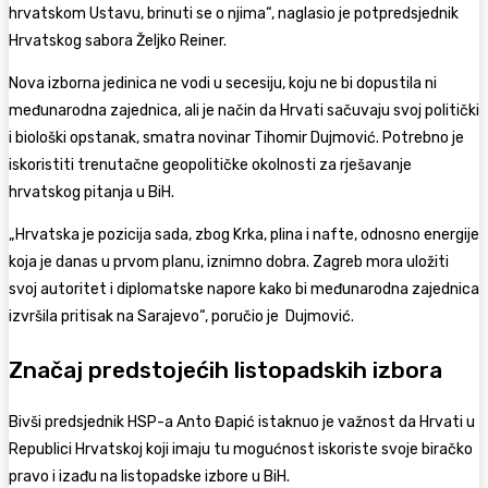
hrvatskom Ustavu, brinuti se o njima“, naglasio je potpredsjednik
Hrvatskog sabora Željko Reiner.
Nova izborna jedinica ne vodi u secesiju, koju ne bi dopustila ni
međunarodna zajednica, ali je način da Hrvati sačuvaju svoj politički
i biološki opstanak, smatra novinar Tihomir Dujmović. Potrebno je
iskoristiti trenutačne geopolitičke okolnosti za rješavanje
hrvatskog pitanja u BiH.
„Hrvatska je pozicija sada, zbog Krka, plina i nafte, odnosno energije
koja je danas u prvom planu, iznimno dobra. Zagreb mora uložiti
svoj autoritet i diplomatske napore kako bi međunarodna zajednica
izvršila pritisak na Sarajevo“, poručio je Dujmović.
Značaj predstojećih listopadskih izbora
Bivši predsjednik HSP-a Anto Đapić istaknuo je važnost da Hrvati u
Republici Hrvatskoj koji imaju tu mogućnost iskoriste svoje biračko
pravo i izađu na listopadske izbore u BiH.