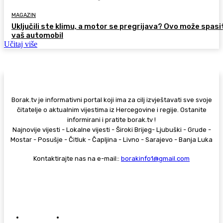
MAGAZIN
Uključili ste klimu, a motor se pregrijava? Ovo može spasi
vaš automobil
Učitaj više
Borak.tv je informativni portal koji ima za cilj izvještavati sve svoje
čitatelje o aktualnim vijestima iz Hercegovine i regije. Ostanite
informirani i pratite borak.tv !
Najnovije vijesti - Lokalne vijesti - Široki Brijeg- Ljubuški - Grude -
Mostar - Posušje - Čitluk - Čapljina - Livno - Sarajevo - Banja Luka
Kontaktirajte nas na e-mail::
borakinfo1@gmail.com
© Copyright - Borak.tv
Privatnost
Pravila anonimnog komentiranja