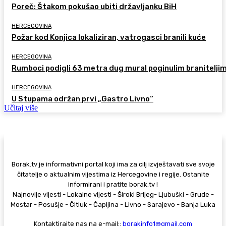
Poreč: Štakom pokušao ubiti državljanku BiH
HERCEGOVINA
Požar kod Konjica lokaliziran, vatrogasci branili kuće
HERCEGOVINA
Rumboci podigli 63 metra dug mural poginulim branitelji
HERCEGOVINA
U Stupama održan prvi „Gastro Livno“
Učitaj više
Borak.tv je informativni portal koji ima za cilj izvještavati sve svoje
čitatelje o aktualnim vijestima iz Hercegovine i regije. Ostanite
informirani i pratite borak.tv !
Najnovije vijesti - Lokalne vijesti - Široki Brijeg- Ljubuški - Grude -
Mostar - Posušje - Čitluk - Čapljina - Livno - Sarajevo - Banja Luka
Kontaktirajte nas na e-mail::
borakinfo1@gmail.com