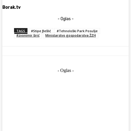
Borak.tv
- Oglas -
TAGS
#Stipe Bešlić
#Tehnološki Park Posušje
#zvonimir širić
Ministarstvo gospodarstva ŽZH
- Oglas -