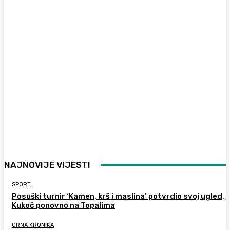
NAJNOVIJE VIJESTI
SPORT
Posuški turnir ‘Kamen, krš i maslina’ potvrdio svoj ugled,
Kukoč ponovno na Topalima
CRNA KRONIKA