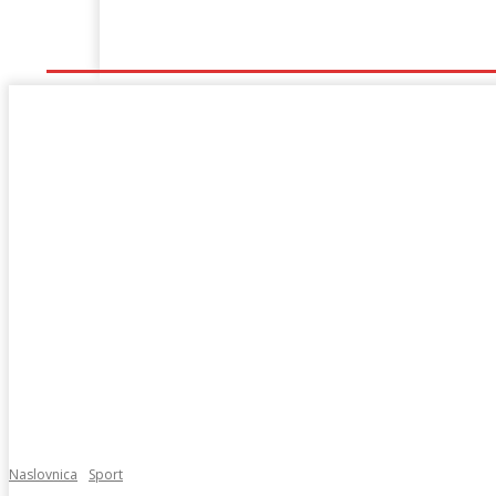
Naslovna
Lokalno
Hercegovina
Sport
Naslovnica
Sport