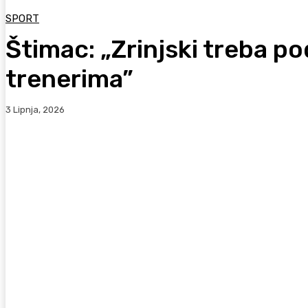
SPORT
Štimac: „Zrinjski treba p
trenerima”
3 Lipnja, 2026
Facebook
WhatsApp
Viber
X