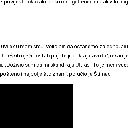
 povijest pokazalo da su mnogi treneri morali vrlo nagl
vijek u mom srcu. Volio bih da ostanemo zajedno, ali r
eških riječi i ostati prijatelji do kraja života“, rekao
 ligi. „Doživio sam da mi skandiraju Ultrasi. To je meni 
pošteno i najbolje što znam“, poručio je Štimac.