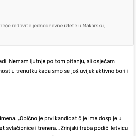
okreće redovite jednodnevne izlete u Makarsku,
adi. Nemam ljutnje po tom pitanju, ali osjećam
ost u trenutku kada smo se još uvijek aktivno borili
ena. „Obično je prvi kandidat čije ime dospije u
t svlačionice i trenera. „Zrinjski treba podići letvicu