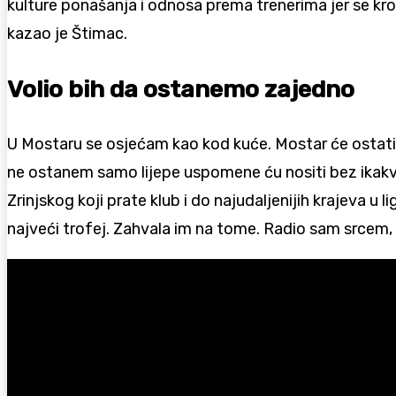
kulture ponašanja i odnosa prema trenerima jer se kroz
kazao je Štimac.
Volio bih da ostanemo zajedno
U Mostaru se osjećam kao kod kuće. Mostar će ostati u
ne ostanem samo lijepe uspomene ću nositi bez ikakvih t
Zrinjskog koji prate klub i do najudaljenijih krajeva u
najveći trofej. Zahvala im na tome. Radio sam srcem, 