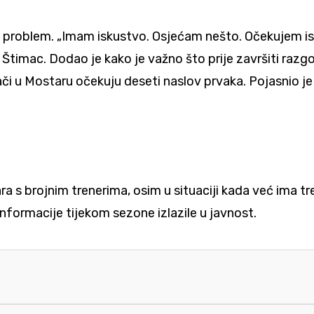
isu problem. „Imam iskustvo. Osjećam nešto. Očekujem 
timac. Dodao je kako je važno što prije završiti razgov
i u Mostaru očekuju deseti naslov prvaka. Pojasnio je k
a s brojnim trenerima, osim u situaciji kada već ima t
nformacije tijekom sezone izlazile u javnost.