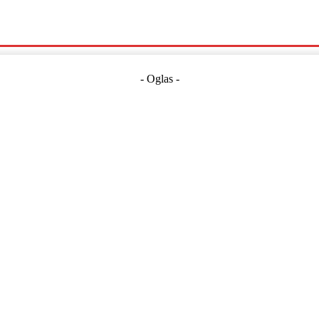
Politika
Crna Kronika
Hrvatska
Magazin
Gospodarstvo
- Oglas -