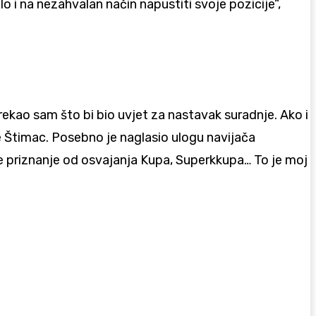
o i na nezahvalan način napustiti svoje pozicije“,
ekao sam što bi bio uvjet za nastavak suradnje. Ako i
 je Štimac. Posebno je naglasio ulogu navijača
veće priznanje od osvajanja Kupa, Superkkupa… To je moj