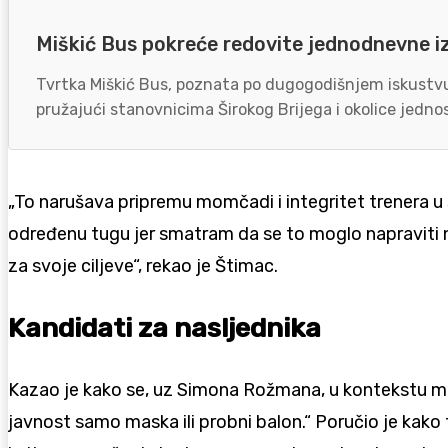
Miškić Bus pokreće redovite jednodnevne i
Tvrtka Miškić Bus, poznata po dugogodišnjem iskustvu 
pružajući stanovnicima Širokog Brijega i okolice jednos
„To narušava pripremu momčadi i integritet trenera u
određenu tugu jer smatram da se to moglo napraviti na 
za svoje ciljeve“, rekao je Štimac.
Kandidati za nasljednika
Kazao je kako se, uz Simona Rožmana, u kontekstu mog
javnost samo maska ili probni balon.“ Poručio je kako tr