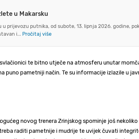
zlete u Makarsku
u prijevozu putnika, od subote, 13. lipnja 2026. godine, p
tavan i...
Pročitaj više
 svlačionici te bitno utječe na atmosferu unutar momč
puno pametniji način. Te su informacije izlazile u javn
ućeg novog trenera Zrinjskog spominje još nekoliko im
eba raditi pametnije i mudrije te uvijek čuvati integrite