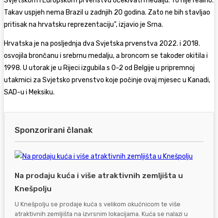
Svjetskom i Europskom prvenstvu očekivati medalju. To nije realno.
Takav uspjeh nema Brazil u zadnjih 20 godina. Zato ne bih stavljao
pritisak na hrvatsku reprezentaciju”, izjavio je Srna.
Hrvatska je na posljednja dva Svjetska prvenstva 2022. i 2018.
osvojila brončanu i srebrnu medalju, a broncom se također okitila i
1998. U utorak je u Rijeci izgubila s 0-2 od Belgije u pripremnoj
utakmici za Svjetsko prvenstvo koje počinje ovaj mjesec u Kanadi,
SAD-u i Meksiku.
Sponzorirani članak
Na prodaju kuća i više atraktivnih zemljišta u
Knešpolju
U Knešpolju se prodaje kuća s velikom okućnicom te više
atraktivnih zemljišta na izvrsnim lokacijama. Kuća se nalazi u