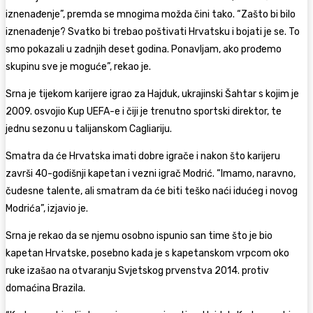
iznenađenje”, premda se mnogima možda čini tako. “Zašto bi bilo
iznenađenje? Svatko bi trebao poštivati Hrvatsku i bojati je se. To
smo pokazali u zadnjih deset godina. Ponavljam, ako prođemo
skupinu sve je moguće”, rekao je.
Srna je tijekom karijere igrao za Hajduk, ukrajinski Šahtar s kojim je
2009. osvojio Kup UEFA-e i čiji je trenutno sportski direktor, te
jednu sezonu u talijanskom Cagliariju.
Smatra da će Hrvatska imati dobre igrače i nakon što karijeru
završi 40-godišnji kapetan i vezni igrač Modrić. “Imamo, naravno,
čudesne talente, ali smatram da će biti teško naći idućeg i novog
Modrića”, izjavio je.
Srna je rekao da se njemu osobno ispunio san time što je bio
kapetan Hrvatske, posebno kada je s kapetanskom vrpcom oko
ruke izašao na otvaranju Svjetskog prvenstva 2014. protiv
domaćina Brazila.