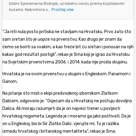
blizini Sjemenarne Bošnjak, uz lokalnu cestu prema Kopilaševim
kućama. Nekretnina s...
Pročitaj više
“Ja niti nula posto pritiska ne stavljam na Hrvatsku. Prvo zato što
sam sretan što je uopće na prvenstvu. Kao drugo jer znam da
ćemo se boriti sa svakim, a kao treće bit ću sretan i ponosan na njih
kakav god rezultat postigli”, rekao je Srna koji je igrao za Hrvatsku
na Svjetskim prvenstvima 2006. i 2014. kada nije prošla skupinu.
Hrvatska je na ovom prvenstvu u skupini s Engleskom, Panamom i
Ganom.
Na pitanje što misli o ekipi predvođenoj izbornikom Zlatkom
Dalićem, odgovorio je: “Osjećam da u Hrvatskoj ne poštuju dovoljno
Dalića. Ali moraju razumjeti da je on najveći trener u povijesti
hrvatskog nogometa. Legenda je i moramo ga jako poštivati. Da je
on u Engleskoj, bio bi Sir Zlatko Dalić, vjerujte mi. To je razlika
između hrvatskog i britanskog mentaliteta”, rekao je Srna.