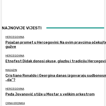
NAJNOVIJE VIJESTI
HERCEGOVINA
Pojačan promet u Hercegovini: Na ovim pravcima očekujt
gužve
HERCEGOVINA
Etnofest Didak donosi okuse, glazbu i tradiciju Hercegov
MAGAZIN
Cristiano Ronaldo i Georgina danas izgovaraju sudbonos
„da“?
HERCEGOVINA
Peđa Jovanović stiže u Mostar s velikim orkestrom
CRNA KRONIKA