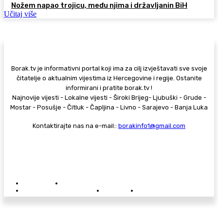
Nožem napao trojicu, među njima i državljanin BiH
Učitaj više
Borak.tv je informativni portal koji ima za cilj izvještavati sve svoje
čitatelje o aktualnim vijestima iz Hercegovine i regije. Ostanite
informirani i pratite borak.tv !
Najnovije vijesti - Lokalne vijesti - Široki Brijeg- Ljubuški - Grude -
Mostar - Posušje - Čitluk - Čapljina - Livno - Sarajevo - Banja Luka
Kontaktirajte nas na e-mail::
borakinfo1@gmail.com
© Copyright - Borak.tv
Privatnost
Pravila anonimnog komentiranja
Oglašavanje na Borak.tv
Donacije
Kontakt