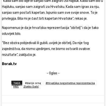
“Kada sam bio dijete sanjao sam zaigrati za Hajduk. Kada sam bio u
Hajduku, sanjao sam zaigrati za Hrvatsku. Kada sam igrao za nju,
sanjao sam postati kapetan. Ispunio sam sve svoje snove. To je
privilegija. Bila mi je čast biti kapetan Hrvatske”, rekao je.
Napomenuo je da je hrvatska reprezentacija “obitelj” i da je tako
oduvijek bilo.
“Bez obzira pobjeđivali ili gubili, uvijek je obitelj. Da nije tog
zajedništva, da nismo ujedinjeni, ne bismo ostvarili ovakve
rezultate”, zaključio je.
Borak.tv
- Oglas -
TAGS
#darijo srna
#Hrvatska nogometna reprezentacija
HNS
Zlatko Dalić