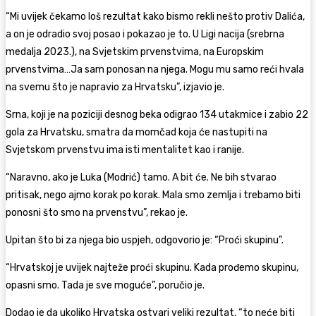
“Mi uvijek čekamo loš rezultat kako bismo rekli nešto protiv Dalića,
a on je odradio svoj posao i pokazao je to. U Ligi nacija (srebrna
medalja 2023.), na Svjetskim prvenstvima, na Europskim
prvenstvima…Ja sam ponosan na njega. Mogu mu samo reći hvala
na svemu što je napravio za Hrvatsku”, izjavio je.
Srna, koji je na poziciji desnog beka odigrao 134 utakmice i zabio 22
gola za Hrvatsku, smatra da momčad koja će nastupiti na
Svjetskom prvenstvu ima isti mentalitet kao i ranije.
“Naravno, ako je Luka (Modrić) tamo. A bit će. Ne bih stvarao
pritisak, nego ajmo korak po korak. Mala smo zemlja i trebamo biti
ponosni što smo na prvenstvu”, rekao je.
Upitan što bi za njega bio uspjeh, odgovorio je: “Proći skupinu”.
“Hrvatskoj je uvijek najteže proći skupinu. Kada prođemo skupinu,
opasni smo. Tada je sve moguće”, poručio je.
Dodao je da ukoliko Hrvatska ostvari veliki rezultat, “to neće biti