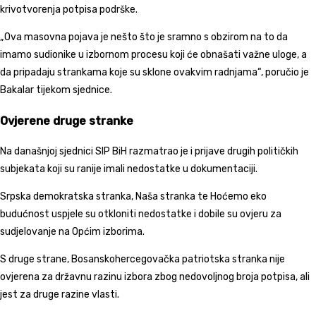
krivotvorenja potpisa podrške.
„Ova masovna pojava je nešto što je sramno s obzirom na to da
imamo sudionike u izbornom procesu koji će obnašati važne uloge, a
da pripadaju strankama koje su sklone ovakvim radnjama“, poručio je
Bakalar tijekom sjednice.
Ovjerene druge stranke
Na današnjoj sjednici SIP BiH razmatrao je i prijave drugih političkih
subjekata koji su ranije imali nedostatke u dokumentaciji.
Srpska demokratska stranka
,
Naša stranka
te
Hoćemo eko
budućnost
uspjele su otkloniti nedostatke i dobile su ovjeru za
sudjelovanje na Općim izborima.
S druge strane,
Bosanskohercegovačka patriotska stranka
nije
ovjerena za državnu razinu izbora zbog nedovoljnog broja potpisa, ali
jest za druge razine vlasti.