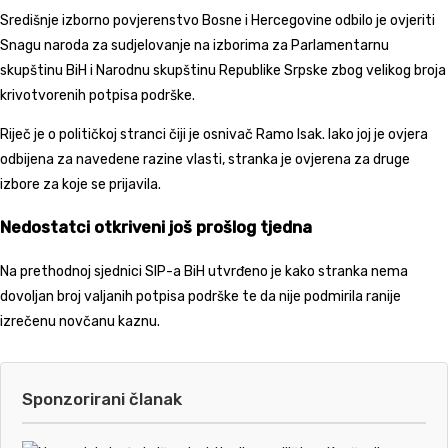
Središnje izborno povjerenstvo Bosne i Hercegovine
odbilo je ovjeriti
Snagu naroda
za sudjelovanje na izborima za Parlamentarnu
skupštinu BiH i Narodnu skupštinu Republike Srpske zbog velikog broja
krivotvorenih potpisa podrške.
Riječ je o političkoj stranci čiji je osnivač
Ramo Isak
. Iako joj je ovjera
odbijena za navedene razine vlasti, stranka je ovjerena za druge
izbore za koje se prijavila.
Nedostatci otkriveni još prošlog tjedna
Na prethodnoj sjednici SIP-a BiH utvrđeno je kako stranka nema
dovoljan broj valjanih potpisa podrške te da nije podmirila ranije
izrečenu novčanu kaznu.
Sponzorirani članak