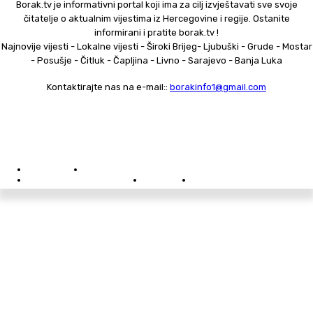
Borak.tv je informativni portal koji ima za cilj izvještavati sve svoje
čitatelje o aktualnim vijestima iz Hercegovine i regije. Ostanite
informirani i pratite borak.tv !
Najnovije vijesti - Lokalne vijesti - Široki Brijeg- Ljubuški - Grude - Mostar
- Posušje - Čitluk - Čapljina - Livno - Sarajevo - Banja Luka
Kontaktirajte nas na e-mail::
borakinfo1@gmail.com
© Copyright - Borak.tv
Privatnost
Pravila anonimnog komentiranja
Oglašavanje na Borak.tv
Donacije
Kontakt