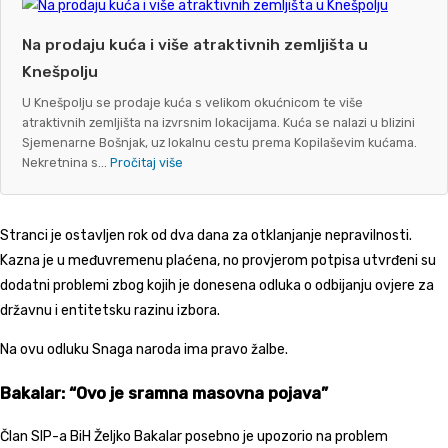
Na prodaju kuća i više atraktivnih zemljišta u
Knešpolju
U Knešpolju se prodaje kuća s velikom okućnicom te više
atraktivnih zemljišta na izvrsnim lokacijama. Kuća se nalazi u blizini
Sjemenarne Bošnjak, uz lokalnu cestu prema Kopilaševim kućama.
Nekretnina s...
Pročitaj više
Stranci je ostavljen rok od dva dana za otklanjanje nepravilnosti.
Kazna je u međuvremenu plaćena, no provjerom potpisa utvrđeni su
dodatni problemi zbog kojih je donesena odluka o odbijanju ovjere za
državnu i entitetsku razinu izbora.
Na ovu odluku Snaga naroda ima pravo žalbe.
Bakalar: “Ovo je sramna masovna pojava”
Član SIP-a BiH
Željko Bakalar
posebno je upozorio na problem