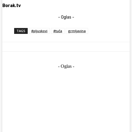
Borak.tv
- Oglas -
TAGS
#pljuskovi
#tuča
grmljavina
- Oglas -