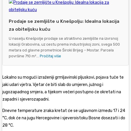
Prodaje se zemljište u Knešpolju: Idealna lokacija
za obiteljsku kuću
U naselju Knešpolje prodaje se atraktivno zemljište na izvrsnoj
lokaciji Grabovina, uz cestu prema industrijskoj zoni, svega 500
metara od glavne prometnice Široki Brijeg – Mostar. Parcela
površine 710 m²...
Pročitaj više
Lokalno su mogući izraženiji grmljavinski pljuskovi, pojava tuče te
jaki udari vjetra. Vjetar će biti slab do umjeren, južnog i
jugozapadnog smjera, a tijekom večeri postupno će okretati na
zapadni i sjeverozapadni.
Dnevne temperature zraka kretat će se uglavnom između 17 i 24
°C, dok će na jugu Hercegovine i sjeveroistoku Bosne dosezati i do
28 °C.