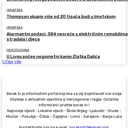
HRVATSKA
Thompson okupio više od 20 tisuća ljudi u Imotskom
HRVATSKA
Alarmantni podaci: 384 nesreće s električnim romobilima
stradala i djeca
HERCEGOVINA
U Livnu počeo nogometni kamp Zlatka Dalića
Učitaj više
Borak.tv je informativni portal koji ima za cilj izvještavati sve svoje
čitatelje o aktualnim vijestima iz Hercegovine i regije. Ostanite
informirani i pratite borak.tv !
Najnovije vijesti - Lokalne vijesti - Široki Brijeg- Ljubuški - Grude -
Mostar - Posušje - Čitluk - Čapljina - Livno - Sarajevo - Banja Luka
Kontaktirajte nas na e-mail::
borakinfo1@gmail.com