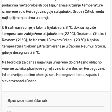
podacima meteoroloških postaja, najviše jutarnje temperature
izmjerene su u Hercegovini, gdje su Ljubuški, Grude i Čitluk među
najtoplijim mjestima u zemlji.
U 8 sati najhladnije je bilo na Bjelašnici s 8 °C, dok su najviše
temperature zabilježene u Ljubuškom (22 °C), Grudama, Čitluku i
Ravnom (21 °C), te Mostaru i Širokom Brijegu (20 °C). Najviša
temperatura tijekom jutra izmjerena je u Čapljini, Neumu i Stocu,
gdje je dosegnula 23 °C.
Meteorolozi za danas najavljuju umjereno do pretežno oblačno
vrijeme uz kišu, pljuskove i grmljavinu širom Bosne i Hercegovine.
Intenzivnije padaline očekuju se u Hercegovini te na zapadu i
sjeverozapadu Bosne.
Sponzorirani članak