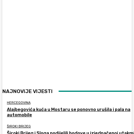
NAJNOVIJE VIJESTI
HERCEGOVINA
Alajbegovića kuća u Mostaru se ponovno urušila i pala na
automobile
ŠIROKI BRIJEG
Široki Brijeg i Sloga podijelili bodove u izjednačenoj utakm