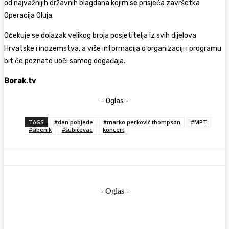
od najvažnijih državnih blagdana kojim se prisjeća završetka
Operacija Oluja
.
Očekuje se dolazak velikog broja posjetitelja iz svih dijelova
Hrvatske i inozemstva, a više informacija o organizaciji i programu
bit će poznato uoči samog događaja.
Borak.tv
- Oglas -
TAGS
#dan pobjede
#marko perković thompson
#MPT
#šibenik
#šubičevac
koncert
- Oglas -