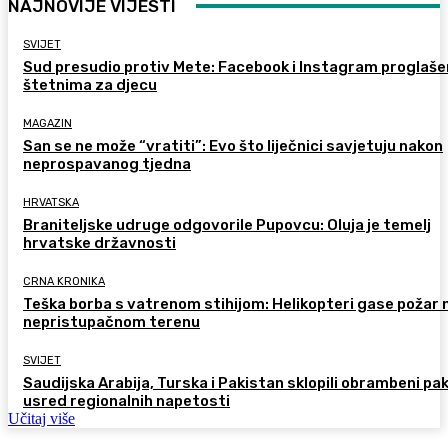
NAJNOVIJE VIJESTI
SVIJET
Sud presudio protiv Mete: Facebook i Instagram proglaše
štetnima za djecu
MAGAZIN
San se ne može “vratiti”: Evo što liječnici savjetuju nakon
neprospavanog tjedna
HRVATSKA
Braniteljske udruge odgovorile Pupovcu: Oluja je temelj
hrvatske državnosti
CRNA KRONIKA
Teška borba s vatrenom stihijom: Helikopteri gase požar 
nepristupačnom terenu
SVIJET
Saudijska Arabija, Turska i Pakistan sklopili obrambeni pa
usred regionalnih napetosti
Učitaj više