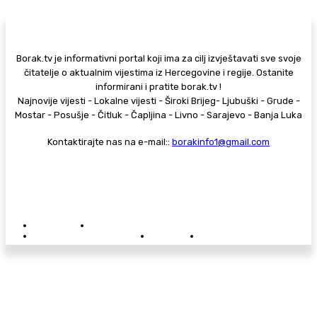
Borak.tv je informativni portal koji ima za cilj izvještavati sve svoje
čitatelje o aktualnim vijestima iz Hercegovine i regije. Ostanite
informirani i pratite borak.tv !
Najnovije vijesti - Lokalne vijesti - Široki Brijeg- Ljubuški - Grude -
Mostar - Posušje - Čitluk - Čapljina - Livno - Sarajevo - Banja Luka
Kontaktirajte nas na e-mail::
borakinfo1@gmail.com
© Copyright - Borak.tv
Privatnost
Pravila anonimnog komentiranja
Oglašavanje na Borak.tv
Donacije
Kontakt