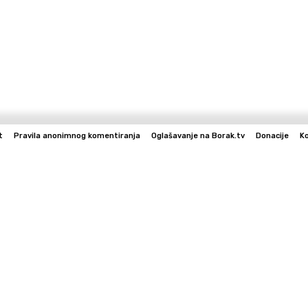
t
Pravila anonimnog komentiranja
Oglašavanje na Borak.tv
Donacije
K