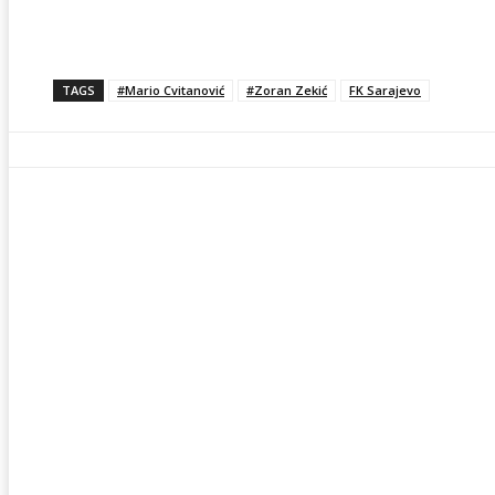
TAGS
#Mario Cvitanović
#Zoran Zekić
FK Sarajevo