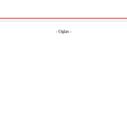
Politika
Crna Kronika
Hrvatska
Magazin
Gospodarstvo
- Oglas -