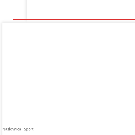
Naslovna
Lokalno
Hercegovina
Sport
Naslovnica
Sport