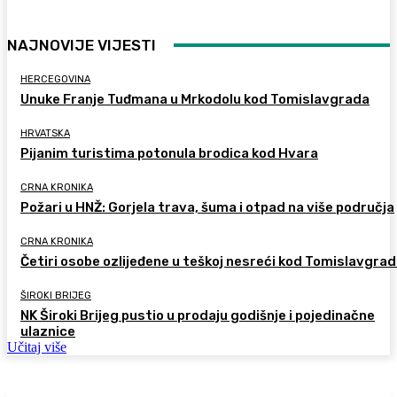
NAJNOVIJE VIJESTI
HERCEGOVINA
Unuke Franje Tuđmana u Mrkodolu kod Tomislavgrada
HRVATSKA
Pijanim turistima potonula brodica kod Hvara
CRNA KRONIKA
Požari u HNŽ: Gorjela trava, šuma i otpad na više područja
CRNA KRONIKA
Četiri osobe ozlijeđene u teškoj nesreći kod Tomislavgra
ŠIROKI BRIJEG
NK Široki Brijeg pustio u prodaju godišnje i pojedinačne
ulaznice
Učitaj više