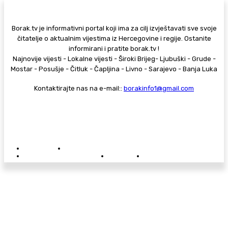
Borak.tv je informativni portal koji ima za cilj izvještavati sve svoje
čitatelje o aktualnim vijestima iz Hercegovine i regije. Ostanite
informirani i pratite borak.tv !
Najnovije vijesti - Lokalne vijesti - Široki Brijeg- Ljubuški - Grude -
Mostar - Posušje - Čitluk - Čapljina - Livno - Sarajevo - Banja Luka
Kontaktirajte nas na e-mail::
borakinfo1@gmail.com
© Copyright - Borak.tv
Privatnost
Pravila anonimnog komentiranja
Oglašavanje na Borak.tv
Donacije
Kontakt