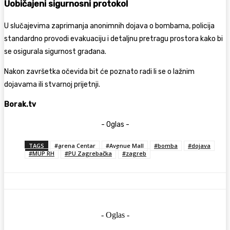
Uobičajeni sigurnosni protokol
U slučajevima zaprimanja anonimnih dojava o bombama, policija
standardno provodi evakuaciju i detaljnu pretragu prostora kako bi
se osigurala sigurnost građana.
Nakon završetka očevida bit će poznato radi li se o lažnim
dojavama ili stvarnoj prijetnji.
Borak.tv
- Oglas -
TAGS
#arena Centar
#Avenue Mall
#bomba
#dojava
#MUP RH
#PU Zagrebačka
#zagreb
- Oglas -