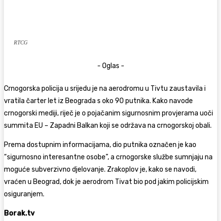
RTCG
- Oglas -
Crnogorska policija u srijedu je na aerodromu u Tivtu zaustavila i
vratila čarter let iz Beograda s oko 90 putnika. Kako navode
crnogorski mediji, riječ je o pojačanim sigurnosnim provjerama uoči
summita EU – Zapadni Balkan koji se održava na crnogorskoj obali.
Prema dostupnim informacijama, dio putnika označen je kao
“sigurnosno interesantne osobe”, a crnogorske službe sumnjaju na
moguće subverzivno djelovanje. Zrakoplov je, kako se navodi,
vraćen u Beograd, dok je aerodrom Tivat bio pod jakim policijskim
osiguranjem.
Borak.tv