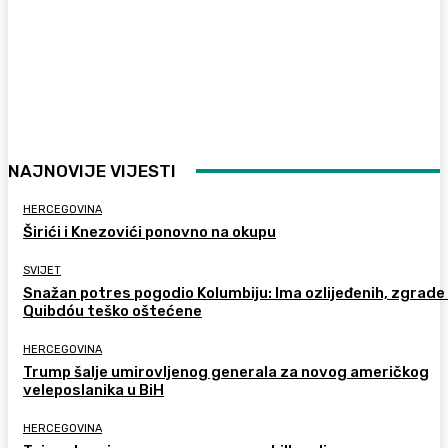
NAJNOVIJE VIJESTI
HERCEGOVINA
Širići i Knezovići ponovno na okupu
SVIJET
Snažan potres pogodio Kolumbiju: Ima ozlijeđenih, zgrade
Quibdóu teško oštećene
HERCEGOVINA
Trump šalje umirovljenog generala za novog američkog
veleposlanika u BiH
HERCEGOVINA