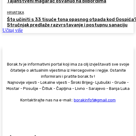
Tajanstveni magarac osvanuo na bilbordima
HRVATSKA
Što učiniti s 33 tisuće tona opasnog otpada kod Gospića
Stručnjak predlaže razvrstavanje i postupnu sanaciju
Učitaj više
Borak.tv je informativni portal koji ima za cilj izvještavati sve svoje
čitatelje o aktualnim vijestima iz Hercegovine i regije. Ostanite
informirani i pratite borak.tv !
Najnovije vijesti - Lokalne vijesti - Široki Brijeg- Ljubuški - Grude -
Mostar - Posušje - Čitluk - Čapljina - Livno - Sarajevo - Banja Luka
Kontaktirajte nas na e-mail::
borakinfo1@gmail.com
© Copyright - Borak.tv
Privatnost
Pravila anonimnog komentiranja