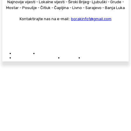
Najnovije vijesti - Lokalne vijesti - Široki Brijeg- Ljubuški - Grude -
Mostar - Posušje - Čitluk - Čapljina - Livno - Sarajevo - Banja Luka
Kontaktirajte nas na e-mail::
borakinfo1@gmail.com
© Copyright - Borak.tv
Privatnost
Pravila anonimnog komentiranja
Oglašavanje na Borak.tv
Donacije
Kontakt