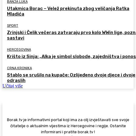
BANJA LUKA
Utakmica Borac – Velež prekinuta zbog veličanja Ratka
Mladića
SPORT
Zrinjski i Čelik večeras zatvaraju prvo kolo WWin lige, pozn
sastavi
HERCEGOVINA
Krišto iz Sinja: „Alka je simbol slobode, zajedništva i pono
CRNA KRONIKA
Stablo se srušilo na kupače: Ozlijeđeno dvoje djece i dvoje
odraslih
Učitaj više
Borak.tv je informativni portal koji ima za cilj izvještavati sve svoje
čitatelje o aktualnim vijestima iz Hercegovine i regije. Ostanite
informirani i pratite borak.tv !