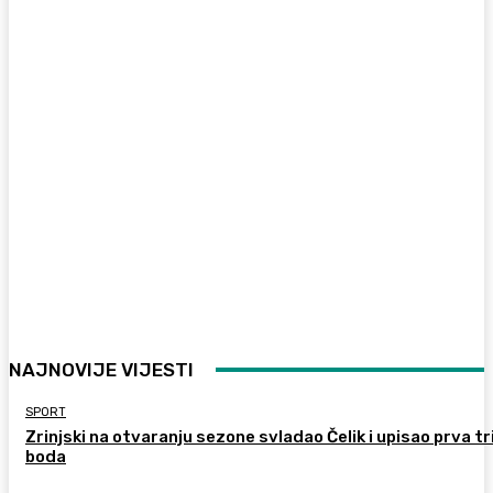
NAJNOVIJE VIJESTI
SPORT
Zrinjski na otvaranju sezone svladao Čelik i upisao prva tr
boda