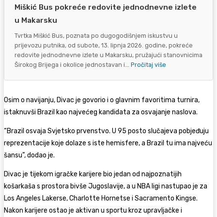
Miškić Bus pokreće redovite jednodnevne izlete
u Makarsku
Tvrtka Miškić Bus, poznata po dugogodišnjem iskustvu u
prijevozu putnika, od subote, 13. lipnja 2026. godine, pokreće
redovite jednodnevne izlete u Makarsku, pružajući stanovnicima
Širokog Brijega i okolice jednostavan i...
Pročitaj više
Osim o navijanju, Divac je govorio i o glavnim favoritima turnira,
istaknuvši Brazil kao najvećeg kandidata za osvajanje naslova.
“Brazil osvaja Svjetsko prvenstvo. U 95 posto slučajeva pobjeđuju
reprezentacije koje dolaze s iste hemisfere, a Brazil tu ima najveću
šansu”, dodao je.
Divac je tijekom igračke karijere bio jedan od najpoznatijih
košarkaša s prostora bivše Jugoslavije, a u NBA ligi nastupao je za
Los Angeles Lakerse, Charlotte Hornetse i Sacramento Kingse.
Nakon karijere ostao je aktivan u sportu kroz upravljačke i