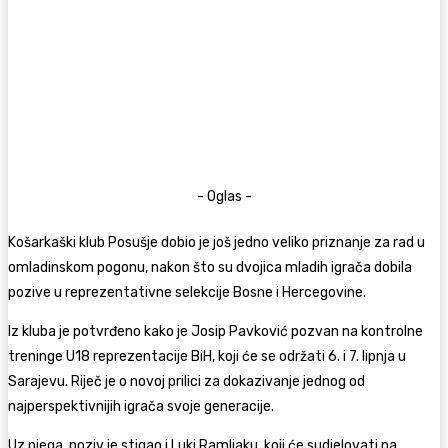
- Oglas -
Košarkaški klub Posušje dobio je još jedno veliko priznanje za rad u
omladinskom pogonu, nakon što su dvojica mladih igrača dobila
pozive u reprezentativne selekcije Bosne i Hercegovine.
Iz kluba je potvrđeno kako je Josip Pavković pozvan na kontrolne
treninge U18 reprezentacije BiH, koji će se održati 6. i 7. lipnja u
Sarajevu. Riječ je o novoj prilici za dokazivanje jednog od
najperspektivnijih igrača svoje generacije.
Uz njega, poziv je stigao i Luki Ramljaku, koji će sudjelovati na