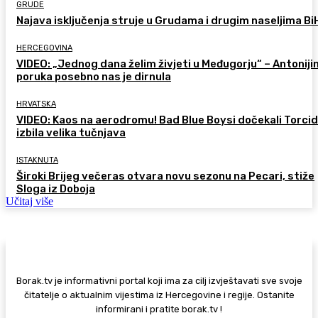
GRUDE
Najava isključenja struje u Grudama i drugim naseljima Bi
HERCEGOVINA
VIDEO: „Jednog dana želim živjeti u Međugorju“ – Antoniji
poruka posebno nas je dirnula
HRVATSKA
VIDEO: Kaos na aerodromu! Bad Blue Boysi dočekali Torcid
izbila velika tučnjava
ISTAKNUTA
Široki Brijeg večeras otvara novu sezonu na Pecari, stiže
Sloga iz Doboja
Učitaj više
Borak.tv je informativni portal koji ima za cilj izvještavati sve svoje
čitatelje o aktualnim vijestima iz Hercegovine i regije. Ostanite
informirani i pratite borak.tv !