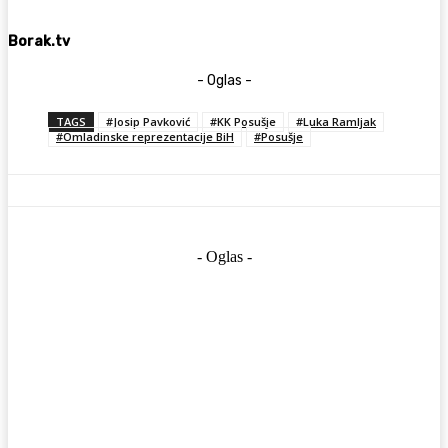
Borak.tv
- Oglas -
TAGS
#Josip Pavković
#KK Posušje
#Luka Ramljak
#Omladinske reprezentacije BiH
#Posušje
- Oglas -