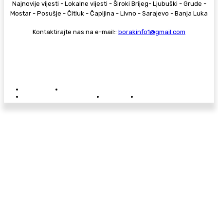
Najnovije vijesti - Lokalne vijesti - Široki Brijeg- Ljubuški - Grude -
Mostar - Posušje - Čitluk - Čapljina - Livno - Sarajevo - Banja Luka
Kontaktirajte nas na e-mail::
borakinfo1@gmail.com
© Copyright - Borak.tv
Privatnost
Pravila anonimnog komentiranja
Oglašavanje na Borak.tv
Donacije
Kontakt