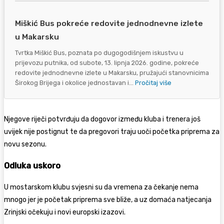
Miškić Bus pokreće redovite jednodnevne izlete
u Makarsku
Tvrtka Miškić Bus, poznata po dugogodišnjem iskustvu u
prijevozu putnika, od subote, 13. lipnja 2026. godine, pokreće
redovite jednodnevne izlete u Makarsku, pružajući stanovnicima
Širokog Brijega i okolice jednostavan i...
Pročitaj više
Njegove riječi potvrđuju da dogovor između kluba i trenera još
uvijek nije postignut te da pregovori traju uoči početka priprema za
novu sezonu.
Odluka uskoro
U mostarskom klubu svjesni su da vremena za čekanje nema
mnogo jer je početak priprema sve bliže, a uz domaća natjecanja
Zrinjski očekuju i novi europski izazovi.