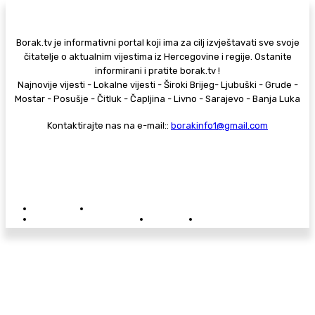
Borak.tv je informativni portal koji ima za cilj izvještavati sve svoje
čitatelje o aktualnim vijestima iz Hercegovine i regije. Ostanite
informirani i pratite borak.tv !
Najnovije vijesti - Lokalne vijesti - Široki Brijeg- Ljubuški - Grude -
Mostar - Posušje - Čitluk - Čapljina - Livno - Sarajevo - Banja Luka
Kontaktirajte nas na e-mail::
borakinfo1@gmail.com
© Copyright - Borak.tv
Privatnost
Pravila anonimnog komentiranja
Oglašavanje na Borak.tv
Donacije
Kontakt