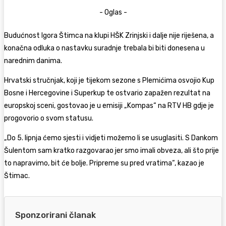
- Oglas -
Budućnost Igora Štimca na klupi
HŠK Zrinjski
i dalje nije riješena, a
konačna odluka o nastavku suradnje trebala bi biti donesena u
narednim danima.
Hrvatski stručnjak, koji je tijekom sezone s Plemićima osvojio Kup
Bosne i Hercegovine i Superkup te ostvario zapažen rezultat na
europskoj sceni, gostovao je u emisiji „Kompas“ na RTV HB gdje je
progovorio o svom statusu.
„Do 5. lipnja ćemo sjesti i vidjeti možemo li se usuglasiti. S Dankom
Šulentom sam kratko razgovarao jer smo imali obveza, ali što prije
to napravimo, bit će bolje. Pripreme su pred vratima“, kazao je
Štimac.
Sponzorirani članak