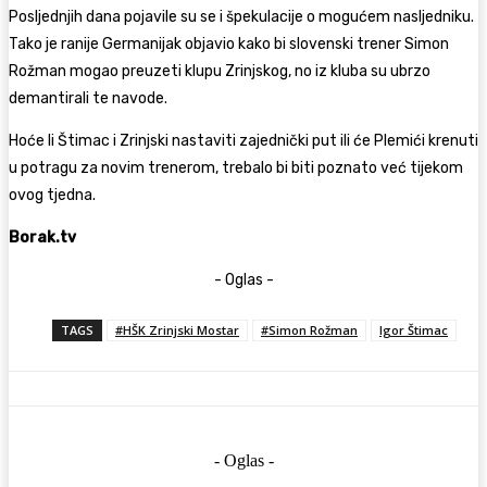
Posljednjih dana pojavile su se i špekulacije o mogućem nasljedniku.
Tako je ranije Germanijak objavio kako bi slovenski trener
Simon
Rožman
mogao preuzeti klupu Zrinjskog, no iz kluba su ubrzo
demantirali te navode.
Hoće li Štimac i Zrinjski nastaviti zajednički put ili će Plemići krenuti
u potragu za novim trenerom, trebalo bi biti poznato već tijekom
ovog tjedna.
Borak.tv
- Oglas -
TAGS
#HŠK Zrinjski Mostar
#Simon Rožman
Igor Štimac
- Oglas -