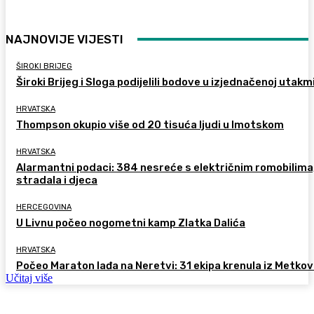
NAJNOVIJE VIJESTI
ŠIROKI BRIJEG
Široki Brijeg i Sloga podijelili bodove u izjednačenoj utakm
HRVATSKA
Thompson okupio više od 20 tisuća ljudi u Imotskom
HRVATSKA
Alarmantni podaci: 384 nesreće s električnim romobilima
stradala i djeca
HERCEGOVINA
U Livnu počeo nogometni kamp Zlatka Dalića
HRVATSKA
Počeo Maraton lađa na Neretvi: 31 ekipa krenula iz Metkov
Učitaj više