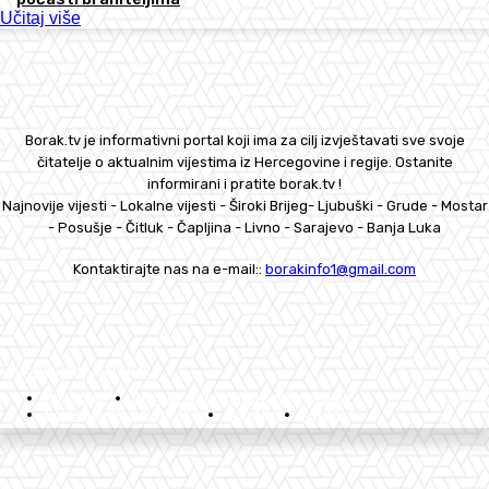
Učitaj više
Borak.tv je informativni portal koji ima za cilj izvještavati sve svoje
čitatelje o aktualnim vijestima iz Hercegovine i regije. Ostanite
informirani i pratite borak.tv !
Najnovije vijesti - Lokalne vijesti - Široki Brijeg- Ljubuški - Grude - Mostar
- Posušje - Čitluk - Čapljina - Livno - Sarajevo - Banja Luka
Kontaktirajte nas na e-mail::
borakinfo1@gmail.com
© Copyright - Borak.tv
Privatnost
Pravila anonimnog komentiranja
Oglašavanje na Borak.tv
Donacije
Kontakt