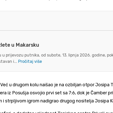
zlete u Makarsku
u prijevozu putnika, od subote, 13. lipnja 2026. godine, p
tavan i...
Pročitaj više
Već u drugom kolu naišao je na ozbiljan otpor Josipa To
bera iz Posušja osvojio prvi set sa 7:6, dok je Čamber 
om i strpljivom igrom nadigrao drugog nositelja Josipa 