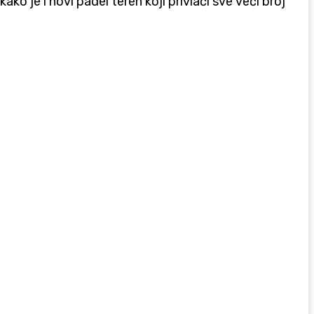
ako je i novi padel teren koji privlači sve veći broj