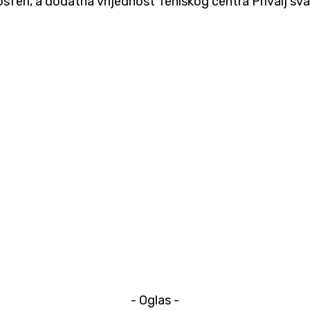
osferi, a dodatna vrijednost Teniskog centra Privalj svak
- Oglas -