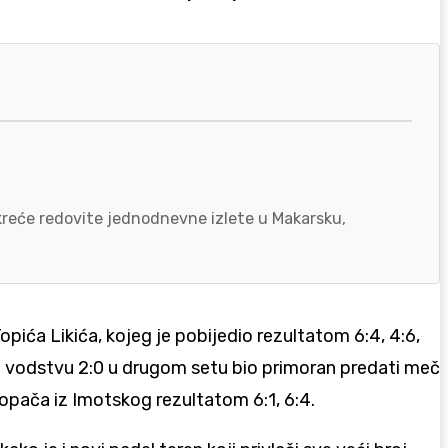
okreće redovite jednodnevne izlete u Makarsku,
pića Likića, kojeg je pobijedio rezultatom 6:4, 4:6,
pri vodstvu 2:0 u drugom setu bio primoran predati meč
Kopača iz Imotskog rezultatom 6:1, 6:4.