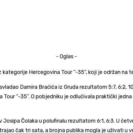
- Oglas -
iz kategorije Hercegovina Tour “-35”, koji je održan na 
svladao Damira Braćića iz Gruda rezultatom 5:7, 6:2, 10:
 Tour “-35”. O pobjedniku je odlučivala praktički jedna
Josipa Čolaka u polufinalu rezultatom 6:1, 6:3. U četvrtf
t trajao čak tri sata, a brojna publika mogla je uživati u