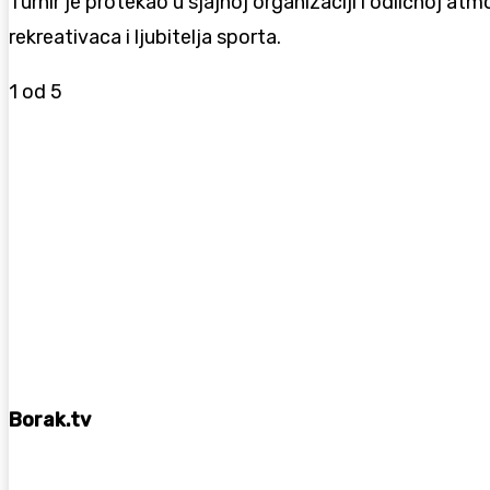
Turnir je protekao u sjajnoj organizaciji i odličnoj atm
rekreativaca i ljubitelja sporta.
1
od 5
Borak.tv