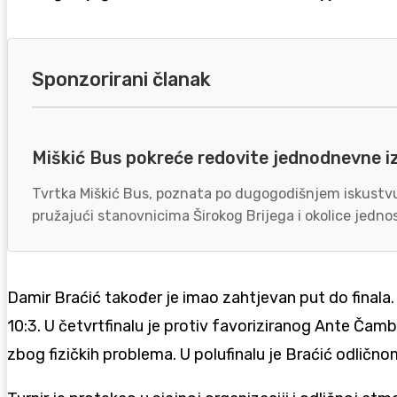
Sponzorirani članak
Miškić Bus pokreće redovite jednodnevne i
Tvrtka Miškić Bus, poznata po dugogodišnjem iskustvu 
pružajući stanovnicima Širokog Brijega i okolice jednos
Damir Braćić također je imao zahtjevan put do finala. 
10:3. U četvrtfinalu je protiv favoriziranog Ante Čam
zbog fizičkih problema. U polufinalu je Braćić odličn