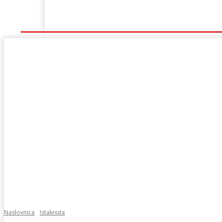
Naslovna
Lokalno
Hercegovina
Sport
Naslovnica
Istaknuta