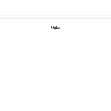
Politika
Crna Kronika
Hrvatska
Magazin
Gospodarstvo
- Oglas -