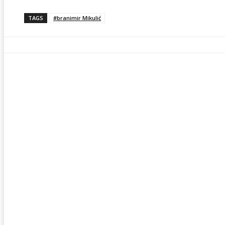
TAGS
#branimir Mikulić