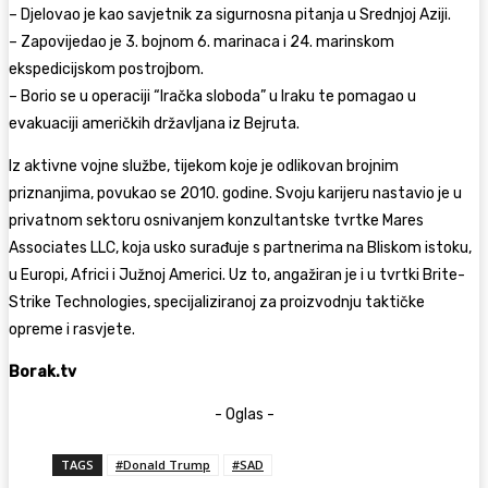
– Djelovao je kao savjetnik za sigurnosna pitanja u Srednjoj Aziji.
– Zapovijedao je 3. bojnom 6. marinaca i 24. marinskom
ekspedicijskom postrojbom.
– Borio se u operaciji “Iračka sloboda” u Iraku te pomagao u
evakuaciji američkih državljana iz Bejruta.
Iz aktivne vojne službe, tijekom koje je odlikovan brojnim
priznanjima, povukao se 2010. godine. Svoju karijeru nastavio je u
privatnom sektoru osnivanjem konzultantske tvrtke Mares
Associates LLC, koja usko surađuje s partnerima na Bliskom istoku,
u Europi, Africi i Južnoj Americi. Uz to, angažiran je i u tvrtki Brite-
Strike Technologies, specijaliziranoj za proizvodnju taktičke
opreme i rasvjete.
Borak.tv
- Oglas -
TAGS
#Donald Trump
#SAD