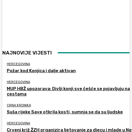
NAJNOVIJE VIJESTI
HERCEGOVINA
Požar kod Konjica i dalje aktivan
HERCEGOVINA
MUP HBŽ upozorava: Divlji konji sve češće se pojavljuju na
cestama
CRNA KRONIKA
Suša rijeke Save otkrila kosti, sumnja se da su ljudske
HERCEGOVINA
Crveni križ ŽZH organizira ljetovanje za djecu i mlade u 