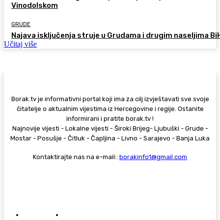
Vinodolskom
GRUDE
Najava isključenja struje u Grudama i drugim naseljima Bi
Učitaj više
Borak.tv je informativni portal koji ima za cilj izvještavati sve svoje
čitatelje o aktualnim vijestima iz Hercegovine i regije. Ostanite
informirani i pratite borak.tv !
Najnovije vijesti - Lokalne vijesti - Široki Brijeg- Ljubuški - Grude -
Mostar - Posušje - Čitluk - Čapljina - Livno - Sarajevo - Banja Luka
Kontaktirajte nas na e-mail::
borakinfo1@gmail.com
© Copyright - Borak.tv
Privatnost
Pravila anonimnog komentiranja