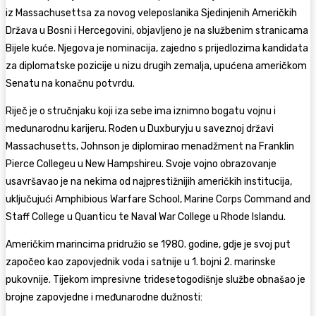
iz Massachusettsa za novog veleposlanika Sjedinjenih Američkih
Država u Bosni i Hercegovini, objavljeno je na službenim stranicama
Bijele kuće. Njegova je nominacija, zajedno s prijedlozima kandidata
za diplomatske pozicije u nizu drugih zemalja, upućena američkom
Senatu na konačnu potvrdu.
Riječ je o stručnjaku koji iza sebe ima iznimno bogatu vojnu i
međunarodnu karijeru. Rođen u Duxburyju u saveznoj državi
Massachusetts, Johnson je diplomirao menadžment na Franklin
Pierce Collegeu u New Hampshireu. Svoje vojno obrazovanje
usavršavao je na nekima od najprestižnijih američkih institucija,
uključujući Amphibious Warfare School, Marine Corps Command and
Staff College u Quanticu te Naval War College u Rhode Islandu.
Američkim marincima pridružio se 1980. godine, gdje je svoj put
započeo kao zapovjednik voda i satnije u 1. bojni 2. marinske
pukovnije. Tijekom impresivne tridesetogodišnje službe obnašao je
brojne zapovjedne i međunarodne dužnosti: