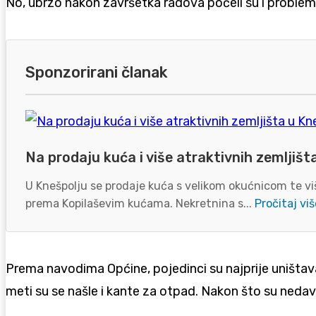
No, ubrzo nakon završetka radova počeli su i problemi
Sponzorirani članak
Na prodaju kuća i više atraktivnih zemljišt
U Knešpolju se prodaje kuća s velikom okućnicom te viš
prema Kopilaševim kućama. Nekretnina s...
Pročitaj viš
Prema navodima Općine, pojedinci su najprije uništav
meti su se našle i kante za otpad. Nakon što su nedav