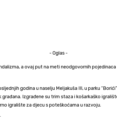
- Oglas -
ndalizma, a ovaj put na meti neodgovornih pojedinaca n
ljednjih godina u naselju Meljakuša III, u parku “Borići”,
k građana. Izgrađene su trim staza i košarkaško igrališt
rno igralište za djecu s poteškoćama u razvoju.