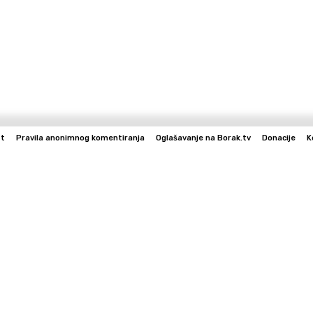
st
Pravila anonimnog komentiranja
Oglašavanje na Borak.tv
Donacije
K