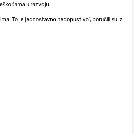
oteškoćama u razvoju.
ma. To je jednostavno nedopustivo“, poručili su iz